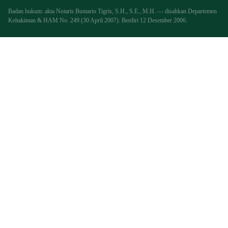
Badan hukum: akta Notaris Buntario Tigris, S.H., S.E., M.H. — disahkan Departemen
Kehakiman & HAM No. 249 (30 April 2007). Berdiri 12 Desember 2006.