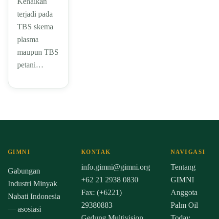
Kenaikan
terjadi pada
TBS skema
plasma
maupun TBS
petani…
GIMNI
KONTAK
NAVIGASI
info.gimni@gimni.org
Tentang
Gabungan
+62 21 2938 0830
GIMNI
Industri Minyak
Fax: (+6221)
Anggota
Nabati Indonesia
29380883
Palm Oil
— asosiasi
Gedung Multivision
Today