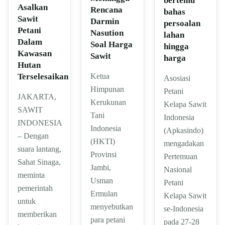
bertemu
Asalkan
Rencana
bahas
Sawit
Darmin
persoalan
Petani
Nasution
lahan
Dalam
Soal Harga
hingga
Kawasan
Sawit
harga
Hutan
Terselesaikan
Ketua
Asosiasi
Himpunan
Petani
JAKARTA,
Kerukunan
Kelapa Sawit
SAWIT
Tani
Indonesia
INDONESIA
Indonesia
(Apkasindo)
– Dengan
(HKTI)
mengadakan
suara lantang,
Provinsi
Pertemuan
Sahat Sinaga,
Jambi,
Nasional
meminta
Usman
Petani
pemerintah
Ermulan
Kelapa Sawit
untuk
menyebutkan
se-Indonesia
memberikan
para petani
pada 27-28