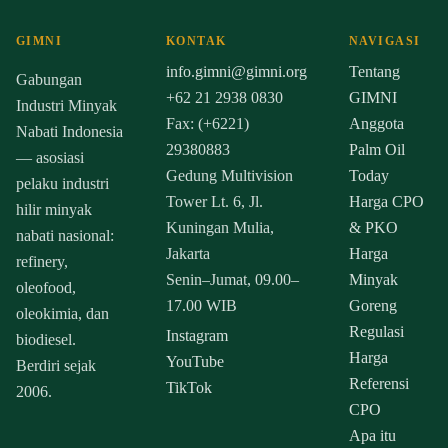
GIMNI
KONTAK
NAVIGASI
info.gimni@gimni.org
Tentang
Gabungan
+62 21 2938 0830
GIMNI
Industri Minyak
Fax: (+6221)
Anggota
Nabati Indonesia
29380883
Palm Oil
— asosiasi
Gedung Multivision
Today
pelaku industri
Tower Lt. 6, Jl.
Harga CPO
hilir minyak
Kuningan Mulia,
& PKO
nabati nasional:
Jakarta
Harga
refinery,
Senin–Jumat, 09.00–
Minyak
oleofood,
17.00 WIB
Goreng
oleokimia, dan
Regulasi
Instagram
biodiesel.
Harga
YouTube
Berdiri sejak
Referensi
TikTok
2006.
CPO
Apa itu