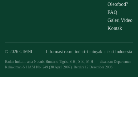
Oleofood?
FAQ
Galeri Video
Kontak
© 2026 GIMNI
Informasi resmi industri minyak nabati Indonesia.
Badan hukum: akta Notaris Buntario Tigris, S.H., S.E., M.H. — disahkan Departemen
Kehakiman & HAM No. 249 (30 April 2007). Berdiri 12 Desember 2006.