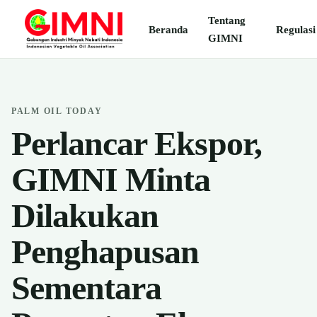
Tentang
Beranda
Regulasi
GIMNI
PALM OIL TODAY
Perlancar Ekspor,
GIMNI Minta
Dilakukan
Penghapusan
Sementara