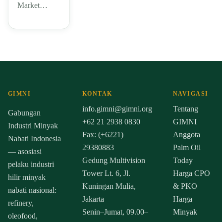
Market…
GIMNI
KONTAK
NAVIGASI
info.gimni@gimni.org
Tentang
Gabungan
+62 21 2938 0830
GIMNI
Industri Minyak
Fax: (+6221)
Anggota
Nabati Indonesia
29380883
Palm Oil
— asosiasi
Gedung Multivision
Today
pelaku industri
Tower Lt. 6, Jl.
Harga CPO
hilir minyak
Kuningan Mulia,
& PKO
nabati nasional:
Jakarta
Harga
refinery,
Senin–Jumat, 09.00–
Minyak
oleofood,