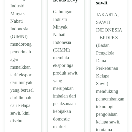
sawit
Industri
Gabungan
Minyak
JAKARTA,
Industri
Nabati
SAWIT
Minyak
Indonesia
INDONESIA
Nabati
(GIMNI)
– BPDPKS
Indonesia
mendorong
(Badan
(GIMNI)
pemerintah
Pengelola
meminta
agar
Dana
ekspor tiga
menaikkan
Perkebunan
produk sawit,
tarif ekspor
Kelapa
yang
dari minyak
Sawit)
merupakan
yang berasal
mendukung
imbalan dari
dari limbah
pengembangan
pelaksanaan
cair kelapa
teknologi
kebijakan
sawit, kini
pengolahan
domestic
disebut…
kelapa sawit,
market
terutama