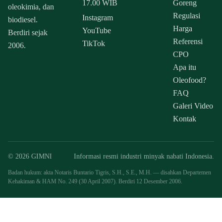
17.00 WIB
Goreng
oleokimia, dan
Regulasi
Instagram
biodiesel.
Harga
YouTube
Berdiri sejak
Referensi
TikTok
2006.
CPO
Apa itu
Oleofood?
FAQ
Galeri Video
Kontak
© 2026 GIMNI
Informasi resmi industri minyak nabati Indonesia.
Badan hukum: akta Notaris Buntario Tigris, S.H., S.E., M.H. — disahkan Departemen
Kehakiman & HAM No. 249 (30 April 2007). Berdiri 12 Desember 2006.