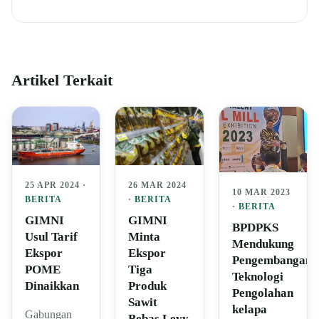
Artikel Terkait
25 APR 2024 ·
26 MAR 2024
10 MAR 2023
BERITA
·
BERITA
·
BERITA
GIMNI
GIMNI
BPDPKS
Usul Tarif
Minta
Mendukung
Ekspor
Ekspor
Pengembangan
POME
Tiga
Teknologi
Dinaikkan
Produk
Pengolahan
Sawit
kelapa
Gabungan
Bebas Levy