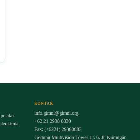
KONTAK
info.gimni@gimni.org
 pelaku
+62 21 2938 0830
 oleokimia,
Fax: (+6221) 29380883
Gedung Multivision Tower Lt. 6, Jl. Kuningan