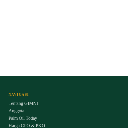
NAVIGASI
Tentang GIMNI
Anggota
Palm Oil Today
Harga CPO & PKO