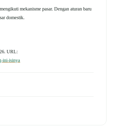
mengikuti mekanisme pasar. Dengan aturan baru
sar domestik.
026. URL:
-ini-isinya