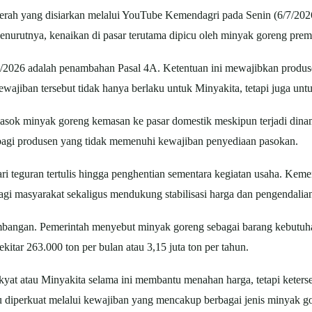
aerah yang disiarkan melalui YouTube Kemendagri pada Senin (6/7/2
nurutnya, kenaikan di pasar terutama dipicu oleh minyak goreng pre
0/2026 adalah penambahan Pasal 4A. Ketentuan ini mewajibkan prod
wajiban tersebut tidak hanya berlaku untuk Minyakita, tetapi juga u
ok minyak goreng kemasan ke pasar domestik meskipun terjadi dinami
bagi produsen yang tidak memenuhi kewajiban penyediaan pasokan.
dari teguran tertulis hingga penghentian sementara kegiatan usaha. Ke
gi masyarakat sekaligus mendukung stabilisasi harga dan pengendalian 
bangan. Pemerintah menyebut minyak goreng sebagai barang kebutuh
itar 263.000 ton per bulan atau 3,15 juta ton per tahun.
t atau Minyakita selama ini membantu menahan harga, tetapi keterse
rlu diperkuat melalui kewajiban yang mencakup berbagai jenis minyak 