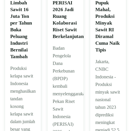
Pupuk
Limbah
PERISAI
Mahal,
Sawit 16
2026 Jadi
Produksi
Juta Ton
Ruang
Minyak
per Tahun
Kolaborasi
Sawit RI
Buka
Riset Sawit
Diramal
Peluang
Berkelanjutan
Cuma Naik
Industri
Badan
Tipis
Bernilai
Pengelola
Tambah
Jakarta,
Dana
Produksi
CNBC
Perkebunan
kelapa sawit
Indonesia -
(BPDP)
Indonesia
Produksi
kembali
menghasilkan
minyak sawit
menyelenggarakan
tandan
nasional
Pekan Riset
kosong
tahun 2023
Sawit
kelapa sawit
diprediksi
Indonesia
dalam jumlah
meningkat
(PERISAI)
besar yang
menjadi 52,5