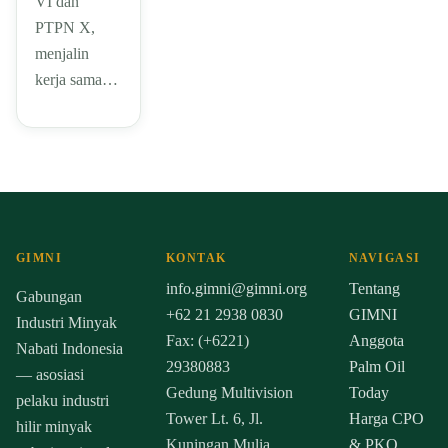
VI dan
PTPN X,
menjalin
kerja sama…
GIMNI
KONTAK
NAVIGASI
info.gimni@gimni.org
Tentang
Gabungan
+62 21 2938 0830
GIMNI
Industri Minyak
Fax: (+6221)
Anggota
Nabati Indonesia
29380883
Palm Oil
— asosiasi
Gedung Multivision
Today
pelaku industri
Tower Lt. 6, Jl.
Harga CPO
hilir minyak
Kuningan Mulia,
& PKO