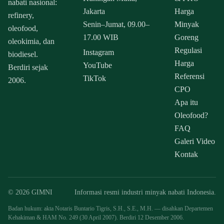
nabati nasional:
Jakarta
Harga
refinery,
Senin–Jumat, 09.00–
Minyak
oleofood,
17.00 WIB
Goreng
oleokimia, dan
Regulasi
Instagram
biodiesel.
Harga
YouTube
Berdiri sejak
Referensi
TikTok
2006.
CPO
Apa itu
Oleofood?
FAQ
Galeri Video
Kontak
© 2026 GIMNI
Informasi resmi industri minyak nabati Indonesia.
Badan hukum: akta Notaris Buntario Tigris, S.H., S.E., M.H. — disahkan Departemen
Kehakiman & HAM No. 249 (30 April 2007). Berdiri 12 Desember 2006.