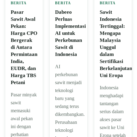
BERITA
BERITA
BERITA
Pasar
Dabeeo
Sawit
Sawit Awal
Perluas
Indonesia
Pekan:
Implementasi
Tertinggal:
Harga CPO
AI untuk
Mengapa
Bergerak
Perkebunan
Malaysia
di Antara
Sawit di
Unggul
Permintaan
Indonesia
dalam
India,
Sertifikasi
AI
EUDR, dan
Berkelanjutan
perkebunan
Harga TBS
Uni Eropa
Petani
sawit menjadi
Indonesia
teknologi
Pasar minyak
menghadapi
baru yang
sawit
tantangan
sedang terus
memasuki
serius dalam
dikembangkan.
awal pekan
akses pasar
Perusahaan
ini dengan
sawit ke Uni
teknologi
perhatian
Eropa setelah