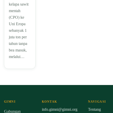
kelapa sawit
mentah
(CPO) ke
Uni Eropa
sebanyak 1
juta ton per
tahun tanpa
bea masuk,
melalui…
GIMNI
KONTAK
NAVIGASI
info.gimni@gimni.org
Tentang
Gabungan