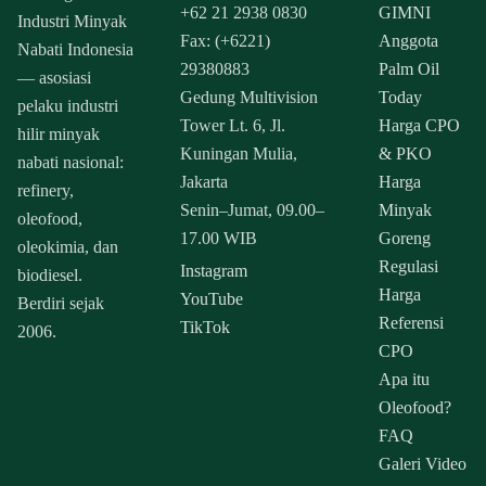
+62 21 2938 0830
GIMNI
Industri Minyak
Fax: (+6221)
Anggota
Nabati Indonesia
29380883
Palm Oil
— asosiasi
Gedung Multivision
Today
pelaku industri
Tower Lt. 6, Jl.
Harga CPO
hilir minyak
Kuningan Mulia,
& PKO
nabati nasional:
Jakarta
Harga
refinery,
Senin–Jumat, 09.00–
Minyak
oleofood,
17.00 WIB
Goreng
oleokimia, dan
Regulasi
Instagram
biodiesel.
Harga
YouTube
Berdiri sejak
Referensi
TikTok
2006.
CPO
Apa itu
Oleofood?
FAQ
Galeri Video