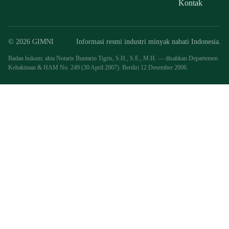
Kontak
© 2026 GIMNI
Informasi resmi industri minyak nabati Indonesia.
Badan hukum: akta Notaris Buntario Tigris, S.H., S.E., M.H. — disahkan Departemen
Kehakiman & HAM No. 249 (30 April 2007). Berdiri 12 Desember 2006.