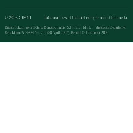
© 2026 GIMNI
Informasi resmi industri minyak nabati Indonesia.
Badan hukum: akta Notaris Buntario Tigris, S.H., S.E., M.H. — disahkan Departemen
Kehakiman & HAM No. 249 (30 April 2007). Berdiri 12 Desember 2006.