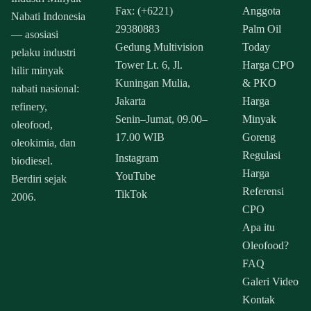
Fax: (+6221)
Anggota
Nabati Indonesia
29380883
Palm Oil
— asosiasi
Gedung Multivision
Today
pelaku industri
Tower Lt. 6, Jl.
Harga CPO
hilir minyak
Kuningan Mulia,
& PKO
nabati nasional:
Jakarta
Harga
refinery,
Senin–Jumat, 09.00–
Minyak
oleofood,
17.00 WIB
Goreng
oleokimia, dan
Regulasi
Instagram
biodiesel.
Harga
YouTube
Berdiri sejak
Referensi
TikTok
2006.
CPO
Apa itu
Oleofood?
FAQ
Galeri Video
Kontak