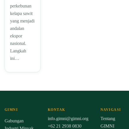
perkebunan
kelapa sawit
yang menjadi
andalan
ekspor
nasional.
Langkah
ini…
GIMNI
KONTAK
NAVIGASI
info.gimni@gimni.org
Tentang
Gabungan
+62 21 2938 0830
GIMNI
Industri Minyak