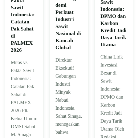
Fakta
Sawit
demi
Sawit
Indonesia:
Perkuat
Indonesia:
DPMO dan
Industri
Catatan
Karbon
Sawit
Pak Sahat
Kredit Jadi
Nasional di
di
Daya Tarik
Kancah
PALMEX
Utama
Global
2026
China Lirik
Direktur
Mitos vs
Investasi
Eksekutif
Fakta Sawit
Besar di
Gabungan
Indonesia:
Sawit
Industri
Catatan Pak
Indonesia:
Minyak
Sahat di
DPMO dan
Nabati
PALMEX
Karbon
Indonesia,
2026 Plt.
Kredit Jadi
Sahat Sinaga,
Ketua Umum
Daya Tarik
menegaskan
DMSI Sahat
Utama Oleh
bahwa
M. Sinaga
Redaksi