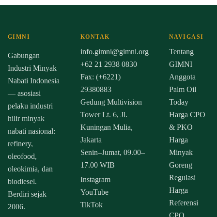
GIMNI
KONTAK
NAVIGASI
info.gimni@gimni.org
Tentang
Gabungan
+62 21 2938 0830
GIMNI
Industri Minyak
Fax: (+6221)
Anggota
Nabati Indonesia
29380883
Palm Oil
— asosiasi
Gedung Multivision
Today
pelaku industri
Tower Lt. 6, Jl.
Harga CPO
hilir minyak
Kuningan Mulia,
& PKO
nabati nasional:
Jakarta
Harga
refinery,
Senin–Jumat, 09.00–
Minyak
oleofood,
17.00 WIB
Goreng
oleokimia, dan
Regulasi
Instagram
biodiesel.
Harga
YouTube
Berdiri sejak
Referensi
TikTok
2006.
CPO