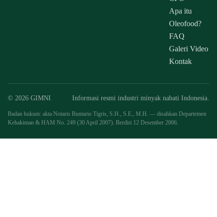
Apa itu
Oleofood?
FAQ
Galeri Video
Kontak
© 2026 GIMNI
Informasi resmi industri minyak nabati Indonesia.
Badan hukum: akta Notaris Buntario Tigris, S.H., S.E., M.H. — disahkan Departemen
Kehakiman & HAM No. 249 (30 April 2007). Berdiri 12 Desember 2006.