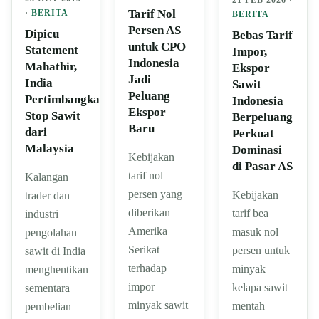
Tarif Nol
·
BERITA
BERITA
Persen AS
Dipicu
Bebas Tarif
untuk CPO
Statement
Impor,
Indonesia
Mahathir,
Ekspor
Jadi
India
Sawit
Peluang
Pertimbangkan
Indonesia
Ekspor
Stop Sawit
Berpeluang
Baru
dari
Perkuat
Malaysia
Dominasi
Kebijakan
di Pasar AS
tarif nol
Kalangan
persen yang
Kebijakan
trader dan
diberikan
tarif bea
industri
Amerika
masuk nol
pengolahan
Serikat
persen untuk
sawit di India
terhadap
minyak
menghentikan
impor
kelapa sawit
sementara
minyak sawit
mentah
pembelian