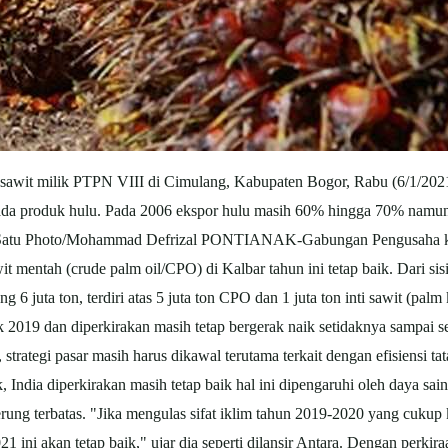
awit milik PTPN VIII di Cimulang, Kabupaten Bogor, Rabu (6/1/2021)
ripada produk hulu. Pada 2006 ekspor hulu masih 60% hingga 70% namu
itaSatu Photo/Mohammad Defrizal PONTIANAK-Gabungan Pengusaha
t mentah (crude palm oil/CPO) di Kalbar tahun ini tetap baik. Dari sis
 6 juta ton, terdiri atas 5 juta ton CPO dan 1 juta ton inti sawit (pal
2019 dan diperkirakan masih tetap bergerak naik setidaknya sampai s
trategi pasar masih harus dikawal terutama terkait dengan efisiensi ta
, India diperkirakan masih tetap baik hal ini dipengaruhi oleh daya s
erung terbatas. "Jika mengulas sifat iklim tahun 2019-2020 yang cukup
 ini akan tetap baik," ujar dia seperti dilansir Antara. Dengan perkir