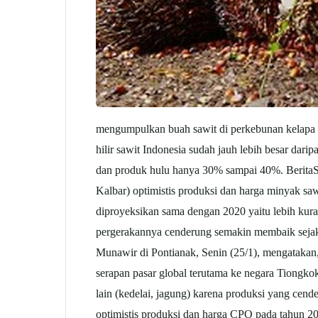
mengumpulkan buah sawit di perkebunan kelapa s
hilir sawit Indonesia sudah jauh lebih besar da
dan produk hulu hanya 30% sampai 40%. Ber
Kalbar) optimistis produksi dan harga minyak sawi
diproyeksikan sama dengan 2020 yaitu lebih kurang
pergerakannya cenderung semakin membaik sejak 
Munawir di Pontianak, Senin (25/1), mengatakan, s
serapan pasar global terutama ke negara Tiongkok
lain (kedelai, jagung) karena produksi yang cend
optimistis produksi dan harga CPO pada tahun 2021