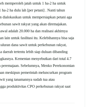
oleh memperoleh jatah untuk 1 ha-2 ha untuk
ha-2 ha dulu lah [per petani] . Nanti tahun
an dialokasikan untuk mempersiapkan petani aga
rkebunan
sawit
rakyat yang akan diremajakan.
t awal adalah 20.000 ha dan realisasi akhirnya
 lain untuk fasilitasi itu. Kelebihannya bisa saja
nyaluran dana
sawit
untuk perkebunan rakyat,
da daerah tertentu lebih siap duluan dibanding
pungkasnya. Kementan menyebutkan dari total 4.7
ogram peremajaan. Sebelumnya, Menko Perekonomian
 lahan meskipun pemerintah meluncurkan program
awit
yang tanamannya sudah tua atau
ngga produktivitas CPO perkebunan rakyat saat