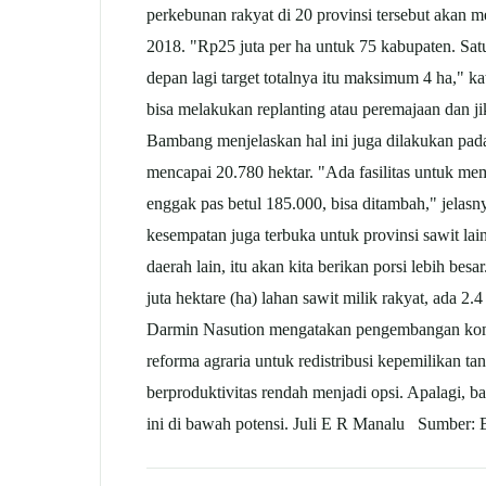
perkebunan rakyat di 20 provinsi tersebut akan m
2018. "Rp25 juta per ha untuk 75 kabupaten. Satu 
depan lagi target totalnya itu maksimum 4 ha," 
bisa melakukan replanting atau peremajaan dan j
Bambang menjelaskan hal ini juga dilakukan pad
mencapai 20.780 hektar. "Ada fasilitas untuk memp
enggak pas betul 185.000, bisa ditambah," jelasn
kesempatan juga terbuka untuk provinsi
sawit
lai
daerah lain, itu akan kita berikan porsi lebih b
juta hektare (ha) lahan
sawit
milik rakyat, ada 2
Darmin Nasution mengatakan pengembangan kom
reforma agraria untuk redistribusi kepemilikan t
berproduktivitas rendah menjadi opsi. Apalagi, 
ini di bawah potensi. Juli E R Manalu Sumber: B