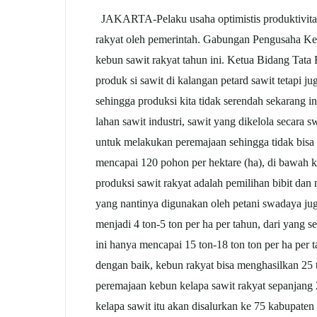
JAKARTA-Pelaku usaha optimistis produktivita
rakyat oleh pemerintah. Gabungan Pengusaha K
kebun
sawit
rakyat tahun ini. Ketua Bidang Tat
produk si
sawit
di kalangan petard
sawit
tetapi j
sehingga produksi kita tidak serendah sekarang i
lahan
sawit
industri,
sawit
yang dikelola secara s
untuk melakukan peremajaan sehingga tidak bisa 
mencapai 120 pohon per hektare (ha), di bawah k
produksi
sawit
rakyat adalah pemilihan bibit da
yang nantinya digunakan oleh petani swadaya ju
menjadi 4 ton-5 ton per ha per tahun, dari yang 
ini hanya mencapai 15 ton-18 ton ton per ha per 
dengan baik, kebun rakyat bisa menghasilkan 25 
peremajaan kebun kelapa
sawit
rakyat sepanjang
kelapa
sawit
itu akan disalurkan ke 75 kabupaten