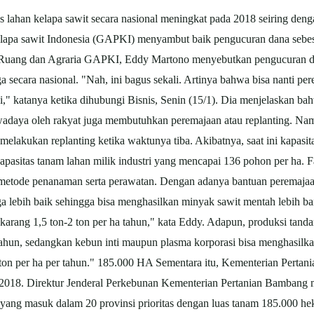
s lahan kelapa
sawit
secara nasional meningkat pada 2018 seiring den
elapa
sawit
Indonesia (GAPKI) menyambut baik pengucuran dana sebesa
a Ruang dan Agraria GAPKI, Eddy Martono menyebutkan pengucuran dan
uga secara nasional. "Nah, ini bagus sekali. Artinya bahwa bisa nanti 
ni," katanya ketika dihubungi Bisnis, Senin (15/1). Dia menjelaskan 
wadaya oleh rakyat juga membutuhkan peremajaan atau replanting. Nam
melakukan replanting ketika waktunya tiba. Akibatnya, saat ini kapas
apasitas tanam lahan milik industri yang mencapai 136 pohon per ha.
n metode penanaman serta perawatan. Dengan adanya bantuan peremajaan
ga lebih baik sehingga bisa menghasilkan minyak
sawit
mentah lebih b
sekarang 1,5 ton-2 ton per ha tahun," kata Eddy. Adapun, produksi tand
tahun, sedangkan kebun inti maupun plasma korporasi bisa menghasilkan
ton per ha per tahun." 185.000 HA Sementara itu, Kementerian Pertani
 2018. Direktur Jenderal Perkebunan Kementerian Pertanian Bambang 
 yang masuk dalam 20 provinsi prioritas dengan luas tanam 185.000 he