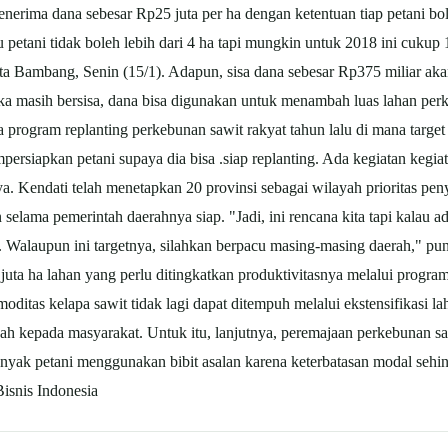
enerima dana sebesar Rp25 juta per ha dengan ketentuan tiap petani b
petani tidak boleh lebih dari 4 ha tapi mungkin untuk 2018 ini cukup 1 
kata Bambang, Senin (15/1). Adapun, sisa dana sebesar Rp375 miliar ak
ika masih bersisa, dana bisa digunakan untuk menambah luas lahan pe
a program replanting perkebunan
sawit
rakyat tahun lalu di mana targe
ersiapkan petani supaya dia bisa .siap replanting. Ada kegiatan kegiatan
ya. Kendati telah menetapkan 20 provinsi sebagai wilayah prioritas pe
n selama pemerintah daerahnya siap. "Jadi, ini rencana kita tapi kalau a
esar. Walaupun ini targetnya, silahkan berpacu masing-masing daerah," 
.4 juta ha lahan yang perlu ditingkatkan produktivitasnya melalui pr
oditas kelapa
sawit
tidak lagi dapat ditempuh melalui ekstensifikasi
anah kepada masyarakat. Untuk itu, lanjutnya, peremajaan perkebunan
s
banyak petani menggunakan bibit asalan karena keterbatasan modal sehi
isnis Indonesia