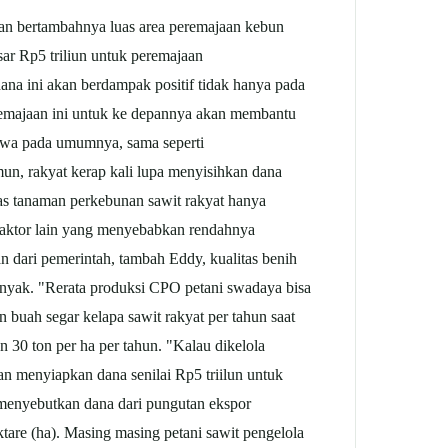
gan bertambahnya luas area peremajaan kebun
r Rp5 triliun untuk peremajaan
a ini akan berdampak positif tidak hanya pada
peremajaan ini untuk ke depannya akan membantu
bahwa pada umumnya, sama seperti
un, rakyat kerap kali lupa menyisihkan dana
itas tanaman perkebunan
sawit
rakyat hanya
 Faktor lain yang menyebabkan rendahnya
 dari pemerintah, tambah Eddy, kualitas benih
anyak. "Rerata produksi CPO petani swadaya bisa
an buah segar kelapa
sawit
rakyat per tahun saat
 30 ton per ha per tahun. "Kalau dikelola
an menyiapkan dana senilai Rp5 triilun untuk
menyebutkan dana dari pungutan ekspor
ktare (ha). Masing masing petani
sawit
pengelola