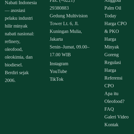
Fax: (+6221)
Anggota
Nabati Indonesia
29380883
Palm Oil
— asosiasi
Gedung Multivision
Today
pelaku industri
Tower Lt. 6, Jl.
Harga CPO
hilir minyak
Kuningan Mulia,
& PKO
nabati nasional:
Jakarta
Harga
refinery,
Senin–Jumat, 09.00–
Minyak
oleofood,
17.00 WIB
Goreng
oleokimia, dan
Regulasi
Instagram
biodiesel.
Harga
YouTube
Berdiri sejak
Referensi
TikTok
2006.
CPO
Apa itu
Oleofood?
FAQ
Galeri Video
Kontak