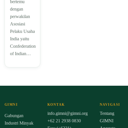
bertemu
dengan
perwakilan
Asosiasi
Pelaku Usaha
India yaitu
Confederation
of Indian…
GIMNI
KONTAK
NAVIGASI
info.gimni@gimni.org
Tentang
Gabungan
+62 21 2938 0830
GIMNI
Industri Minyak