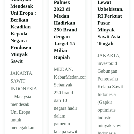
Palmex
Lewat
Mendesak
2023 di
Uzbekistan,
Uni Eropa :
Medan
RI Perkuat
Berikan
Hadirkan
Pasar
Keadilan
250 Brand
Minyak
Kepada
dengan
Sawit Asia
Negara
Target 15
Tengah
Produsen
Miliar
Minyak
JAKARTA,
Rupiah
Sawit
investor.id–
MEDAN,
Gabungan
JAKARTA,
KabarMedan.com|
Pengusaha
SAWIT
Sebanyak
Kelapa Sawit
INDONESIA
250 brand
Indonesia
– Malaysia
dari 10
(Gapki)
mendesak
negara hadir
optimistis
Uni Eropa
dalam
industri
untuk
pameran
minyak sawit
menegakkan
kelapa sawit
Indonesia