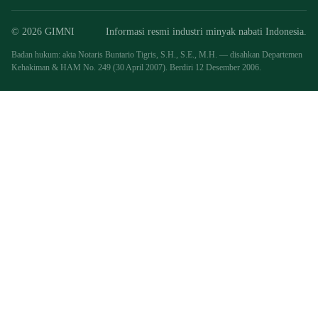
© 2026 GIMNI
Informasi resmi industri minyak nabati Indonesia.
Badan hukum: akta Notaris Buntario Tigris, S.H., S.E., M.H. — disahkan Departemen
Kehakiman & HAM No. 249 (30 April 2007). Berdiri 12 Desember 2006.