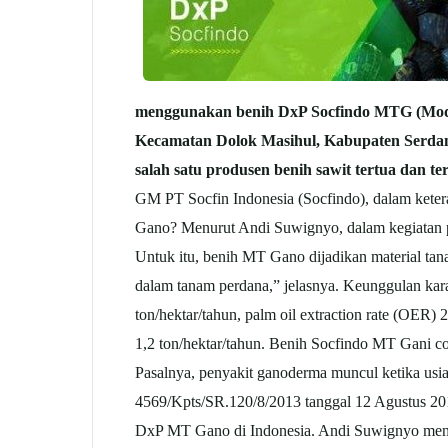
menggunakan benih DxP Socfindo MTG (Mode
Kecamatan Dolok Masihul, Kabupaten Serdang 
salah satu produsen benih sawit tertua dan ter
GM PT Socfin Indonesia (Socfindo), dalam ket
Gano? Menurut Andi Suwignyo, dalam kegiatan pe
Untuk itu, benih MT Gano dijadikan material ta
dalam tanam perdana,” jelasnya. Keunggulan kar
ton/hektar/tahun, palm oil extraction rate (OER
1,2 ton/hektar/tahun. Benih Socfindo MT Gani co
Pasalnya, penyakit ganoderma muncul ketika us
4569/Kpts/SR.120/8/2013 tanggal 12 Agustus 201
DxP MT Gano di Indonesia. Andi Suwignyo menutu