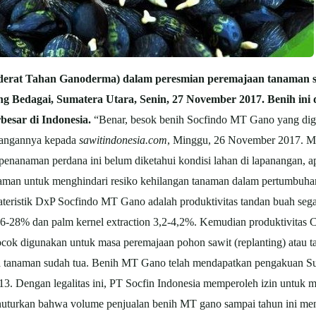
rat Tahan Ganoderma) dalam peresmian peremajaan tanaman sa
Bedagai, Sumatera Utara, Senin, 27 November 2017. Benih ini d
besar di Indonesia.
“Benar, besok benih Socfindo MT Gano yang dig
erangannya kepada
sawitindonesia.com
, Minggu, 26 November 2017. Me
nanaman perdana ini belum diketahui kondisi lahan di lapanangan, ap
naman untuk menghindari resiko kehilangan tanaman dalam pertumbuha
ateristik DxP Socfindo MT Gano adalah produktivitas tandan buah sega
) 26-28% dan palm kernel extraction 3,2-4,2%. Kemudian produktivitas 
cok digunakan untuk masa peremajaan pohon sawit (replanting) atau ta
ia tanaman sudah tua. Benih MT Gano telah mendapatkan pengakuan Su
3. Dengan legalitas ini, PT Socfin Indonesia memperoleh izin untuk
rkan bahwa volume penjualan benih MT gano sampai tahun ini mencapa