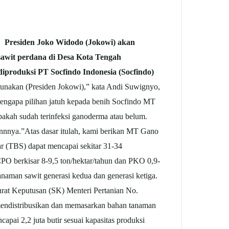
Presiden Joko Widodo (Jokowi) akan
wit perdana di Desa Kota Tengah
iproduksi PT Socfindo Indonesia (Socfindo)
unakan (Presiden Jokowi),” kata Andi Suwignyo,
ngapa pilihan jatuh kepada benih Socfindo MT
akah sudah terinfeksi ganoderma atau belum.
nnnya.”Atas dasar itulah, kami berikan MT Gano
r (TBS) dapat mencapai sekitar 31-34
CPO berkisar 8-9,5 ton/hektar/tahun dan PKO 0,9-
naman sawit generasi kedua dan generasi ketiga.
rat Keputusan (SK) Menteri Pertanian No.
 mendistribusikan dan memasarkan bahan tanaman
i 2,2 juta butir sesuai kapasitas produksi