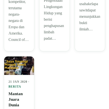
Pengelolaan
kompetitor,
usahakelapa
Lingkungan
terutama
sawitdapat
Hidup yang
negara-
menunjukkan
berisi
negara di
bukti
penghapusan
Eropa dan
ilmiah…
limbah
Amerika.
padat…
Council of…
21 JAN 2020 ·
BERITA
Mantan
Juara
Dunia