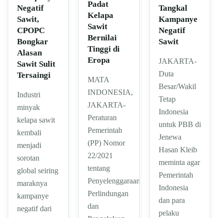
Padat
Tangkal
Negatif
Kelapa
Kampanye
Sawit,
Sawit
Negatif
CPOPC
Bernilai
Sawit
Bongkar
Tinggi di
Alasan
Eropa
JAKARTA-
Sawit Sulit
Duta
Tersaingi
MATA
Besar/Wakil
INDONESIA,
Industri
Tetap
JAKARTA-
minyak
Indonesia
Peraturan
kelapa sawit
untuk PBB di
Pemerintah
kembali
Jenewa
(PP) Nomor
menjadi
Hasan Kleib
22/2021
sorotan
meminta agar
tentang
global seiring
Pemerintah
Penyelenggaraan
maraknya
Indonesia
Perlindungan
kampanye
dan para
dan
negatif dari
pelaku