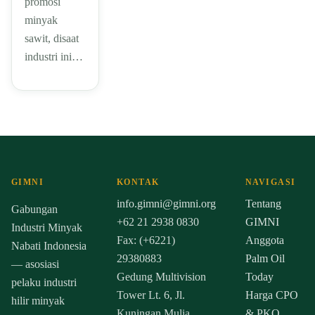
promosi
minyak
sawit, disaat
industri ini…
GIMNI
KONTAK
NAVIGASI
info.gimni@gimni.org
Tentang
Gabungan
+62 21 2938 0830
GIMNI
Industri Minyak
Fax: (+6221)
Anggota
Nabati Indonesia
29380883
Palm Oil
— asosiasi
Gedung Multivision
Today
pelaku industri
Tower Lt. 6, Jl.
Harga CPO
hilir minyak
Kuningan Mulia,
& PKO