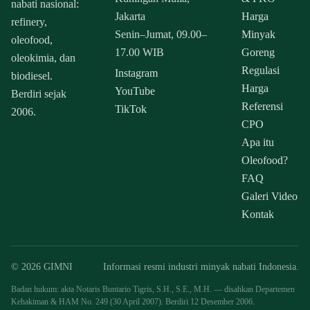
nabati nasional:
Jakarta
Harga
refinery,
Senin–Jumat, 09.00–
Minyak
oleofood,
17.00 WIB
Goreng
oleokimia, dan
Regulasi
Instagram
biodiesel.
Harga
YouTube
Berdiri sejak
Referensi
TikTok
2006.
CPO
Apa itu
Oleofood?
FAQ
Galeri Video
Kontak
© 2026 GIMNI
Informasi resmi industri minyak nabati Indonesia.
Badan hukum: akta Notaris Buntario Tigris, S.H., S.E., M.H. — disahkan Departemen
Kehakiman & HAM No. 249 (30 April 2007). Berdiri 12 Desember 2006.