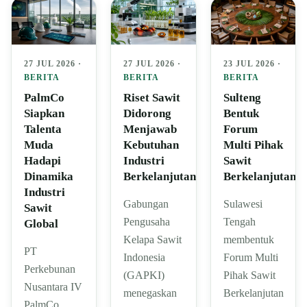
27 JUL 2026 ·
27 JUL 2026 ·
23 JUL 2026 ·
BERITA
BERITA
BERITA
PalmCo
Riset Sawit
Sulteng
Siapkan
Didorong
Bentuk
Talenta
Menjawab
Forum
Muda
Kebutuhan
Multi Pihak
Hadapi
Industri
Sawit
Dinamika
Berkelanjutan
Berkelanjutan
Industri
Gabungan
Sulawesi
Sawit
Pengusaha
Tengah
Global
Kelapa Sawit
membentuk
PT
Indonesia
Forum Multi
Perkebunan
(GAPKI)
Pihak Sawit
Nusantara IV
menegaskan
Berkelanjutan
PalmCo