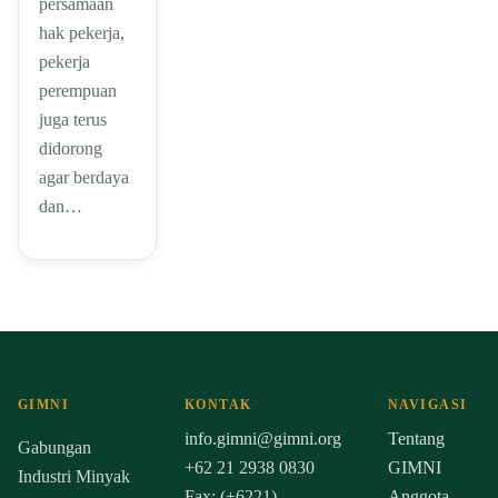
persamaan
hak pekerja,
pekerja
perempuan
juga terus
didorong
agar berdaya
dan…
GIMNI
KONTAK
NAVIGASI
info.gimni@gimni.org
Tentang
Gabungan
+62 21 2938 0830
GIMNI
Industri Minyak
Fax: (+6221)
Anggota