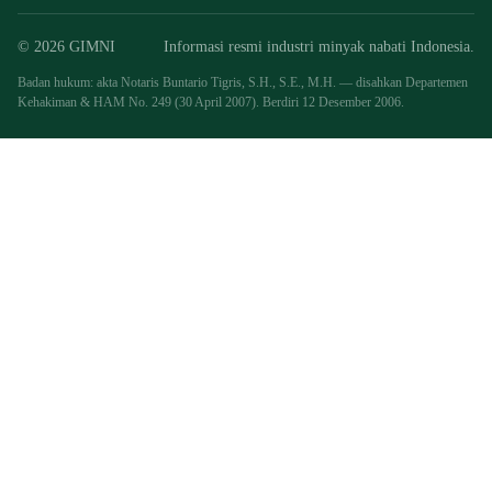
© 2026 GIMNI
Informasi resmi industri minyak nabati Indonesia.
Badan hukum: akta Notaris Buntario Tigris, S.H., S.E., M.H. — disahkan Departemen
Kehakiman & HAM No. 249 (30 April 2007). Berdiri 12 Desember 2006.