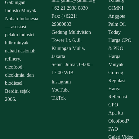
Gabungan
+62 21 2938 0830
GIMNI
Industri Minyak
Fax: (+6221)
Anggota
Nabati Indonesia
29380883
Palm Oil
— asosiasi
Gedung Multivision
Today
pelaku industri
Tower Lt. 6, Jl.
Harga CPO
hilir minyak
Kuningan Mulia,
& PKO
nabati nasional:
Jakarta
Harga
refinery,
Senin–Jumat, 09.00–
Minyak
oleofood,
17.00 WIB
Goreng
oleokimia, dan
Regulasi
Instagram
biodiesel.
Harga
YouTube
Berdiri sejak
Referensi
TikTok
2006.
CPO
Apa itu
Oleofood?
FAQ
Galeri Video