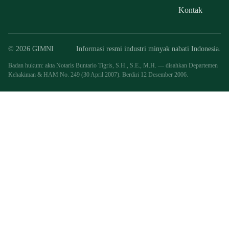
Kontak
© 2026 GIMNI
Informasi resmi industri minyak nabati Indonesia.
Badan hukum: akta Notaris Buntario Tigris, S.H., S.E., M.H. — disahkan Departemen
Kehakiman & HAM No. 249 (30 April 2007). Berdiri 12 Desember 2006.