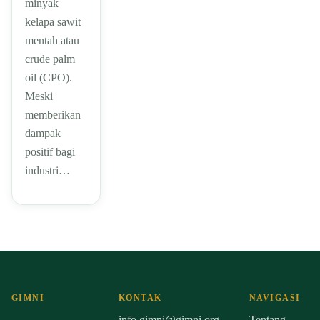
minyak
kelapa sawit
mentah atau
crude palm
oil (CPO).
Meski
memberikan
dampak
positif bagi
industri…
GIMNI
KONTAK
NAVIGASI
info.gimni@gimni.org
Tentang