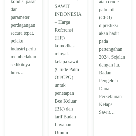
kondisi pasar
atau crude
SAWIT
dan
palm oil
INDONESIA
parameter
(CPO)
– Harga
perdagangan
diprediksi
Referensi
secara tepat,
akan hadir
(HR)
pelaku
pada
komoditas
industri perlu
pertengahan
minyak
membedakan
2024. Sejalan
kelapa sawit
sedikitnya
dengan itu,
(Crude Palm
lima…
Badan
Oil/CPO)
Pengelola
untuk
Dana
penetapan
Perkebunan
Bea Keluar
Kelapa
(BK) dan
Sawit…
tarif Badan
Layanan
Umum