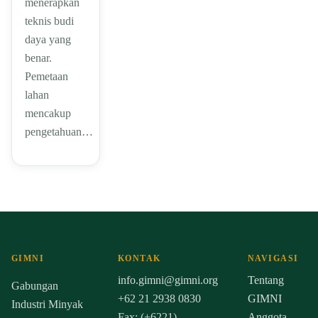
menerapkan
teknis budi
daya yang
benar.
Pemetaan
lahan
mencakup
pengetahuan…
GIMNI
KONTAK
NAVIGASI
info.gimni@gimni.org
Tentang
Gabungan
+62 21 2938 0830
GIMNI
Industri Minyak
Fax: (+6221)
Anggota