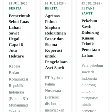
23 JUL 2026 ·
08 JUL 2026 ·
03 JUL 2026 ·
BERITA
BERITA
PETANI
SAWIT
Pemerintah
Agrinas
Pekebun
Sebut Luas
Palma
Sawit
Lahan
Siapkan
Didorong
Sawit
Rekrutmen
Kuasai
Ilegal
Besar dan
Teknik
Capai 6
Skema
Pemetaan
Juta
Koperasi
Lahan
Hektare
untuk
Pengelolaan
Para pekebun
Kepala
Aset Sawit
sawit di
Badan
PT Agrinas
Indonesia
Komunikasi
Palma
didorong
Republik
Nusantara
untuk
Indonesia
(Persero)
menguasai
(Bakom RI)
disebut
teknik
Muhammad
menyiapkan
pemetaan
Qodari