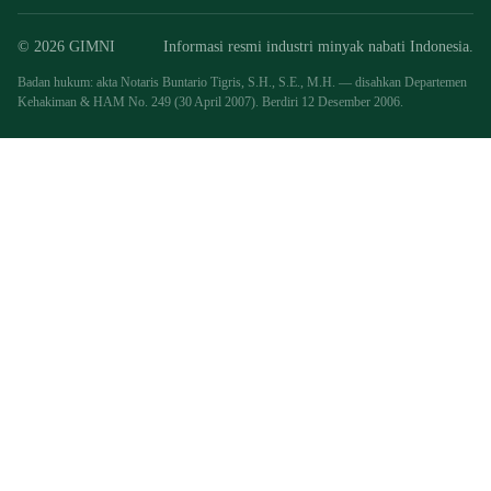
© 2026 GIMNI
Informasi resmi industri minyak nabati Indonesia.
Badan hukum: akta Notaris Buntario Tigris, S.H., S.E., M.H. — disahkan Departemen
Kehakiman & HAM No. 249 (30 April 2007). Berdiri 12 Desember 2006.