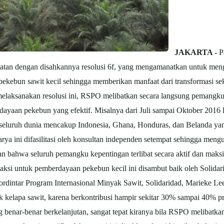
JAKARTA -
P
an dengan disahkannya resolusi 6f, yang mengamanatkan untuk menge
kebun sawit kecil sehingga memberikan manfaat dari transformasi sek
melaksanakan resolusi ini, RSPO melibatkan secara langsung pemang
rdayaan pekebun yang efektif. Misalnya dari Juli sampai Oktober 201
seluruh dunia mencakup Indonesia, Ghana, Honduras, dan Belanda yang 
ya ini difasilitasi oleh konsultan independen setempat sehingga me
an bahwa seluruh pemangku kepentingan terlibat secara aktif dan mak
aksi untuk pemberdayaan pekebun kecil ini disambut baik oleh Solidari
rdintar Program Internasional Minyak Sawit, Solidaridad, Marieke L
k kelapa sawit, karena berkontribusi hampir sekitar 30% sampai 40% pr
g benar-benar berkelanjutan, sangat tepat kiranya bila RSPO melibatkan 