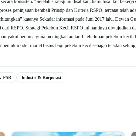
ecara konsisten. “Setelah strategi ini disahkan, kami bisa ikut beker
 proses peninjauan kembali Prinsip dan Kriteria RSPO, tercatat telah a
rhitungkan" katanya Sekadar informasi pada Juni 2017 lalu, Dewan G
si dari RSPO, Strategi Pekebun Kecil RSPO ini nantinya diwujudkan
a tujuan yakni pertama guna meningkatkan taraf kehidupan pekebun keci
embentuk model-model bisnis bagi pekebun kecil sebagai teladan sehin
 & PSR
Industri & Korporasi