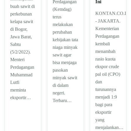
Ini
Perdagangan
buah sawit di
(Kemdag)
KONTAN.CO.ID
perkebunan
terus
- JAKARTA.
kelapa sawit
melakukan
Kementerian
di Bogor,
perubahan
Perdagangan
Jawa Barat,
kebijakan tata
kembali
Sabtu
niaga minyak
menambah
(5/2/2022).
sawit agar
rasio kuota
Menteri
bisa menjaga
ekspor crude
Perdagangan
pasokan
pal oil (CPO)
Muhammad
minyak sawit
dan
Lutfi
di dalam
turunannya
meminta
negeri.
menjadi 1:9
eksportir…
Terbaru…
bagi para
eksportir
yang
menjalankan…