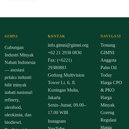
GIMNI
KONTAK
NAVIGASI
info.gimni@gimni.org
Tentang
Gabungan
+62 21 2938 0830
GIMNI
Industri Minyak
Fax: (+6221)
Anggota
Nabati Indonesia
29380883
Palm Oil
— asosiasi
Gedung Multivision
Today
pelaku industri
Tower Lt. 6, Jl.
Harga CPO
hilir minyak
Kuningan Mulia,
& PKO
nabati nasional:
Jakarta
Harga
refinery,
Senin–Jumat, 09.00–
Minyak
oleofood,
17.00 WIB
Goreng
oleokimia, dan
Regulasi
Instagram
biodiesel.
Harga
YouTube