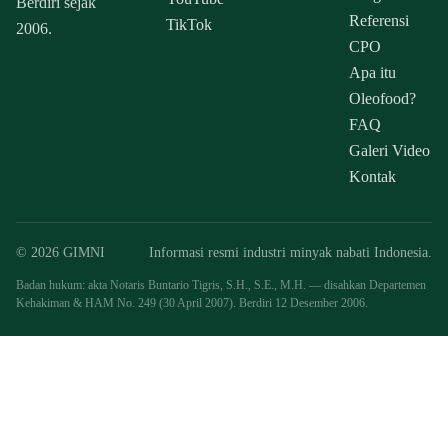
Berdiri sejak
Referensi
TikTok
2006.
CPO
Apa itu
Oleofood?
FAQ
Galeri Video
Kontak
© 2026 GIMNI
Informasi resmi industri minyak nabati Indonesia.
Badan hukum: akta Notaris Buntario Tigris, S.H., S.E., M.H. — disahkan Departemen
Kehakiman & HAM No. 249 (30 April 2007). Berdiri 12 Desember 2006.