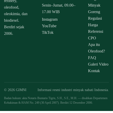
refinery,
Senin–Jumat, 09.00–
Minyak
oleofood,
17.00 WIB
Goreng
oleokimia, dan
Regulasi
Instagram
biodiesel.
Harga
YouTube
Berdiri sejak
Referensi
TikTok
2006.
CPO
Apa itu
Oleofood?
FAQ
Galeri Video
Kontak
© 2026 GIMNI
Informasi resmi industri minyak nabati Indonesia.
Badan hukum: akta Notaris Buntario Tigris, S.H., S.E., M.H. — disahkan Departemen
Kehakiman & HAM No. 249 (30 April 2007). Berdiri 12 Desember 2006.