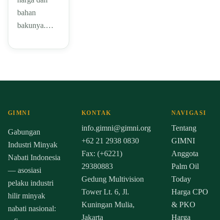
bahan
bakunya.…
GIMNI
KONTAK
NAVIGASI
info.gimni@gimni.org
Tentang
Gabungan
+62 21 2938 0830
GIMNI
Industri Minyak
Fax: (+6221)
Anggota
Nabati Indonesia
29380883
Palm Oil
— asosiasi
Gedung Multivision
Today
pelaku industri
Tower Lt. 6, Jl.
Harga CPO
hilir minyak
Kuningan Mulia,
& PKO
nabati nasional:
Jakarta
Harga