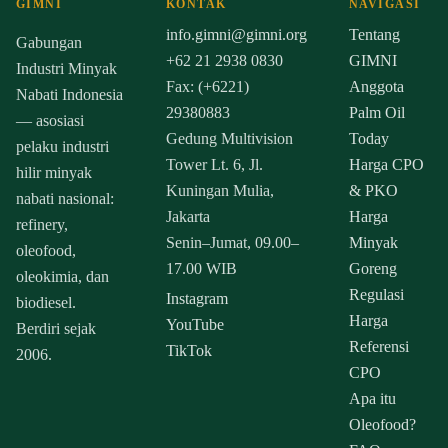
GIMNI
KONTAK
NAVIGASI
info.gimni@gimni.org
Tentang
Gabungan
+62 21 2938 0830
GIMNI
Industri Minyak
Fax: (+6221)
Anggota
Nabati Indonesia
29380883
Palm Oil
— asosiasi
Gedung Multivision
Today
pelaku industri
Tower Lt. 6, Jl.
Harga CPO
hilir minyak
Kuningan Mulia,
& PKO
nabati nasional:
Jakarta
Harga
refinery,
Senin–Jumat, 09.00–
Minyak
oleofood,
17.00 WIB
Goreng
oleokimia, dan
Regulasi
Instagram
biodiesel.
Harga
YouTube
Berdiri sejak
Referensi
TikTok
2006.
CPO
Apa itu
Oleofood?