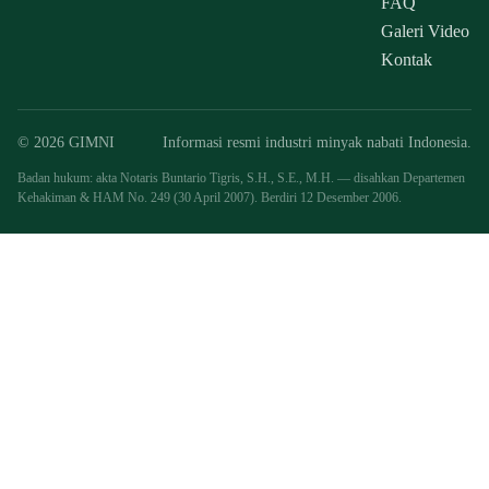
FAQ
Galeri Video
Kontak
© 2026 GIMNI
Informasi resmi industri minyak nabati Indonesia.
Badan hukum: akta Notaris Buntario Tigris, S.H., S.E., M.H. — disahkan Departemen
Kehakiman & HAM No. 249 (30 April 2007). Berdiri 12 Desember 2006.