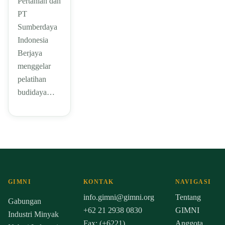
Pertanian dan
PT
Sumberdaya
Indonesia
Berjaya
menggelar
pelatihan
budidaya…
GIMNI
KONTAK
NAVIGASI
info.gimni@gimni.org
Tentang
Gabungan
+62 21 2938 0830
GIMNI
Industri Minyak
Fax: (+6221)
Anggota