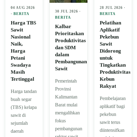
04 AUG 2026
28 JUL 2026 ·
30 JUL 2026 ·
·
BERITA
BERITA
BERITA
Harga TBS
Pelatihan
Kalbar
Sawit
Aplikatif
Prioritaskan
Nasional
Pekebun
Produktivitas
Naik,
Sawit
dan SDM
Harga
Didorong
dalam
Petani
untuk
Pembangunan
Swadaya
Tingkatkan
Sawit
Masih
Produktivitas
Tertinggal
Kebun
Pemerintah
Rakyat
Provinsi
Harga tandan
Kalimantan
Pembelajaran
buah segar
Barat mulai
aplikatif bagi
(TBS) kelapa
mengalihkan
pekebun
sawit di
fokus
sawit terus
sejumlah
pembangunan
diintensifkan
daerah
sektor sawit