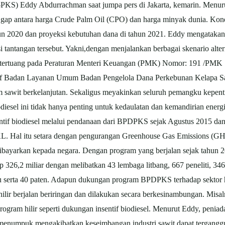
S) Eddy Abdurrachman saat jumpa pers di Jakarta, kemarin. Menurut 
 gap antara harga Crude Palm Oil (CPO) dan harga minyak dunia. Kond
tahun 2020 dan proyeksi kebutuhan dana di tahun 2021. Eddy mengata
si tantangan tersebut. Yakni,dengan menjalankan berbagai skenario alt
 tertuang pada Peraturan Menteri Keuangan (PMK) Nomor: 191 /PMK .
f Badan Layanan Umum Badan Pengelola Dana Perkebunan Kelapa Saw
 sawit berkelanjutan. Sekaligus meyakinkan seluruh pemangku kepent
iesel ini tidak hanya penting untuk kedaulatan dan kemandirian energi 
entif biodiesel melalui pendanaan dari BPDPKS sejak Agustus 2015 da
a KL. Hal itu setara dengan pengurangan Greenhouse Gas Emissions (G
 dibayarkan kepada negara. Dengan program yang berjalan sejak tahu
Rp 326,2 miliar dengan melibatkan 43 lembaga litbang, 667 peneliti, 3
uku serta 40 paten. Adapun dukungan program BPDPKS terhadap sektor h
hilir berjalan beriringan dan dilakukan secara berkesinambungan. Misal
gram hilir seperti dukungan insentif biodiesel. Menurut Eddy, peniad
 menumpuk mengakibatkan keseimbangan industri sawit dapat terganggu