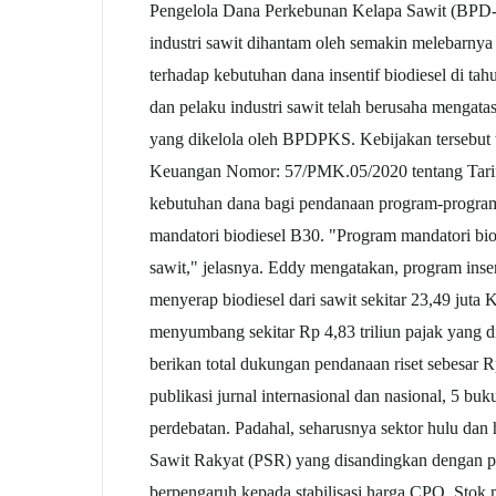
Pengelola Dana Perkebunan Kelapa Sawit (BPD-PK
industri sawit dihantam oleh semakin melebarnya
terhadap kebutuhan dana insentif biodiesel di 
dan pelaku industri sawit telah berusaha mengata
yang dikelola oleh BPDPKS. Kebijakan tersebut
Keuangan Nomor: 57/PMK.05/2020 tentang Tari
kebutuhan dana bagi pendanaan program-program
mandatori biodiesel B30. "Program mandatori biod
sawit," jelasnya. Eddy mengatakan, program ins
menyerap biodiesel dari sawit sekitar 23,49 jut
menyumbang sekitar Rp 4,83 triliun pajak yang
berikan total dukungan pendanaan riset sebesar 
publikasi jurnal internasional dan nasional, 5 b
perdebatan. Padahal, seharusnya sektor hulu dan 
Sawit Rakyat (PSR) yang disandingkan dengan pro
berpengaruh kepada stabilisasi harga CPO. Stok