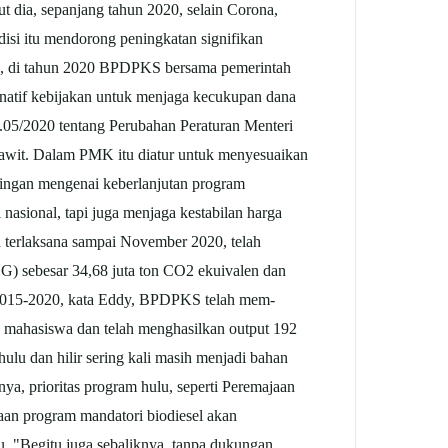
dia, sepanjang tahun 2020, selain Corona,
isi itu mendorong peningkatan signifikan
kan, di tahun 2020 BPDPKS bersama pemerintah
ernatif kebijakan untuk menjaga kecukupan dana
05/2020 tentang Perubahan Peraturan Menteri
it. Dalam PMK itu diatur untuk menyesuaikan
ingan mengenai keberlanjutan program
nasional, tapi juga menjaga kestabilan harga
n terlaksana sampai November 2020, telah
HG) sebesar 34,68 juta ton CO2 ekuivalen dan
n 2015-2020, kata Eddy, BPDPKS telah mem-
46 mahasiswa dan telah menghasilkan output 192
ulu dan hilir sering kali masih menjadi bahan
nya, prioritas program hulu, seperti Peremajaan
aan program mandatori biodiesel akan
. "Begitu juga sebaliknya, tanpa dukungan