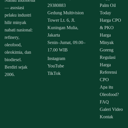
Nabati Indonesia
29380883
Palm Oil
— asosiasi
Gedung Multivision
Today
pelaku industri
Tower Lt. 6, Jl.
Harga CPO
hilir minyak
Kuningan Mulia,
& PKO
nabati nasional:
Jakarta
Harga
refinery,
Senin–Jumat, 09.00–
Minyak
oleofood,
17.00 WIB
Goreng
oleokimia, dan
Regulasi
Instagram
biodiesel.
Harga
YouTube
Berdiri sejak
Referensi
TikTok
2006.
CPO
Apa itu
Oleofood?
FAQ
Galeri Video
Kontak