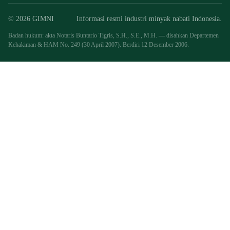
© 2026 GIMNI
Informasi resmi industri minyak nabati Indonesia.
Badan hukum: akta Notaris Buntario Tigris, S.H., S.E., M.H. — disahkan Departemen
Kehakiman & HAM No. 249 (30 April 2007). Berdiri 12 Desember 2006.