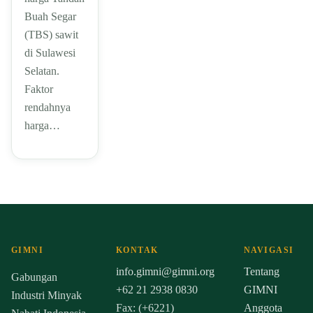
Buah Segar
(TBS) sawit
di Sulawesi
Selatan.
Faktor
rendahnya
harga…
GIMNI
KONTAK
NAVIGASI
info.gimni@gimni.org
Tentang
Gabungan
+62 21 2938 0830
GIMNI
Industri Minyak
Fax: (+6221)
Anggota