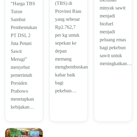
(TBS) di
“Harga TBS
minyak sawit
Provinsi Riau
Turun
menjadi
yang sebesar
Sambut
biofuel
Rp2.762,7
Pembentukan
menjadi
per kg untuk
PT DSI, 2
peluang emas
sepekan ke
Juta Petani
bagi pekebun
depan
Sawit
sawit untuk
memang
Merugi”
meningkatkan…
menghembuskan
menyebut
kabar baik
pemerintah
bagi
Presiden
pekebun…
Prabowo
menetapkan
kebijakan…