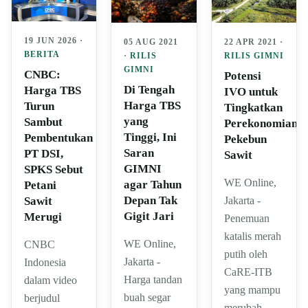
19 JUN 2026 ·
22 APR 2021 ·
05 AUG 2021
BERITA
RILIS GIMNI
·
RILIS
GIMNI
CNBC:
Potensi
Di Tengah
Harga TBS
IVO untuk
Harga TBS
Turun
Tingkatkan
yang
Sambut
Perekonomian
Tinggi, Ini
Pembentukan
Pekebun
Saran
PT DSI,
Sawit
GIMNI
SPKS Sebut
WE Online,
agar Tahun
Petani
Depan Tak
Jakarta -
Sawit
Gigit Jari
Merugi
Penemuan
katalis merah
WE Online,
CNBC
putih oleh
Jakarta -
Indonesia
CaRE-ITB
Harga tandan
dalam video
yang mampu
buah segar
berjudul
merubah