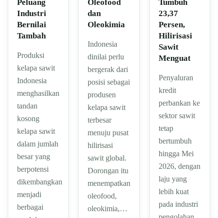
Peluang
Oleofood
Tumbuh
Industri
dan
23,37
Bernilai
Oleokimia
Persen,
Tambah
Hilirisasi
Indonesia
Sawit
Produksi
dinilai perlu
Menguat
kelapa sawit
bergerak dari
Penyaluran
Indonesia
posisi sebagai
kredit
menghasilkan
produsen
perbankan ke
tandan
kelapa sawit
sektor sawit
kosong
terbesar
tetap
kelapa sawit
menuju pusat
bertumbuh
dalam jumlah
hilirisasi
hingga Mei
besar yang
sawit global.
2026, dengan
berpotensi
Dorongan itu
laju yang
dikembangkan
menempatkan
lebih kuat
menjadi
oleofood,
pada industri
berbagai
oleokimia,…
pengolahan