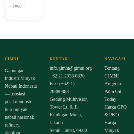
ajang…
GIMNI
KONTAK
NAVIGASI
info.gimni@gimni.org
Tentang
Gabungan
+62 21 2938 0830
GIMNI
Industri Minyak
Fax: (+6221)
Anggota
Nabati Indonesia
29380883
Palm Oil
— asosiasi
Gedung Multivision
Today
pelaku industri
Tower Lt. 6, Jl.
Harga CPO
hilir minyak
Kuningan Mulia,
& PKO
nabati nasional:
Jakarta
Harga
refinery,
Senin–Jumat, 09.00–
Minyak
oleofood,