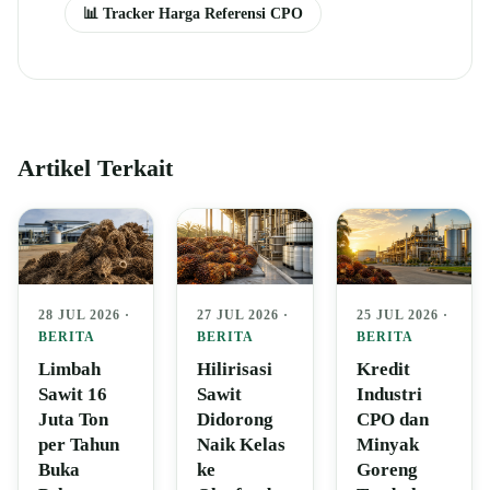
📊 Tracker Harga Referensi CPO
Artikel Terkait
28 JUL 2026 ·
27 JUL 2026 ·
25 JUL 2026 ·
BERITA
BERITA
BERITA
Limbah
Hilirisasi
Kredit
Sawit 16
Sawit
Industri
Juta Ton
Didorong
CPO dan
per Tahun
Naik Kelas
Minyak
Buka
ke
Goreng