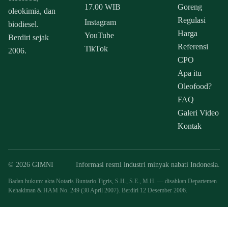
17.00 WIB
Goreng
oleokimia, dan
Regulasi
Instagram
biodiesel.
Harga
YouTube
Berdiri sejak
Referensi
TikTok
2006.
CPO
Apa itu
Oleofood?
FAQ
Galeri Video
Kontak
© 2026 GIMNI
Informasi resmi industri minyak nabati Indonesia.
Badan hukum: akta Notaris Buntario Tigris, S.H., S.E., M.H. — disahkan Departemen
Kehakiman & HAM No. 249 (30 April 2007). Berdiri 12 Desember 2006.