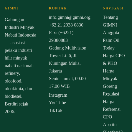
GIMNI
KONTAK
NAVIGASI
info.gimni@gimni.org
Tentang
Gabungan
+62 21 2938 0830
GIMNI
Industri Minyak
Fax: (+6221)
Anggota
Nabati Indonesia
29380883
Palm Oil
— asosiasi
Gedung Multivision
Today
pelaku industri
Tower Lt. 6, Jl.
Harga CPO
hilir minyak
Kuningan Mulia,
& PKO
nabati nasional:
Jakarta
Harga
refinery,
Senin–Jumat, 09.00–
Minyak
oleofood,
17.00 WIB
Goreng
oleokimia, dan
Regulasi
Instagram
biodiesel.
Harga
YouTube
Berdiri sejak
Referensi
TikTok
2006.
CPO
Apa itu