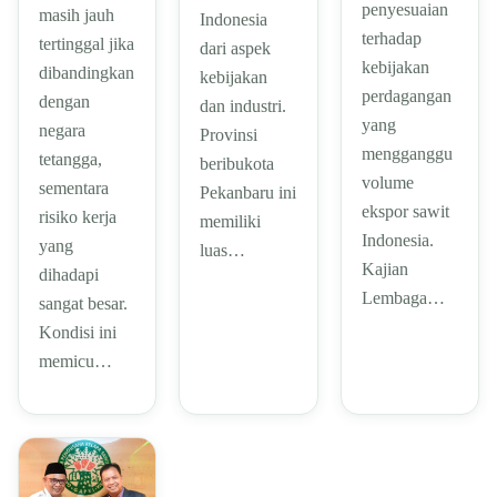
penyesuaian
masih jauh
Indonesia
terhadap
tertinggal jika
dari aspek
kebijakan
dibandingkan
kebijakan
perdagangan
dengan
dan industri.
yang
negara
Provinsi
mengganggu
tetangga,
beribukota
volume
sementara
Pekanbaru ini
ekspor sawit
risiko kerja
memiliki
Indonesia.
yang
luas…
Kajian
dihadapi
Lembaga…
sangat besar.
Kondisi ini
memicu…