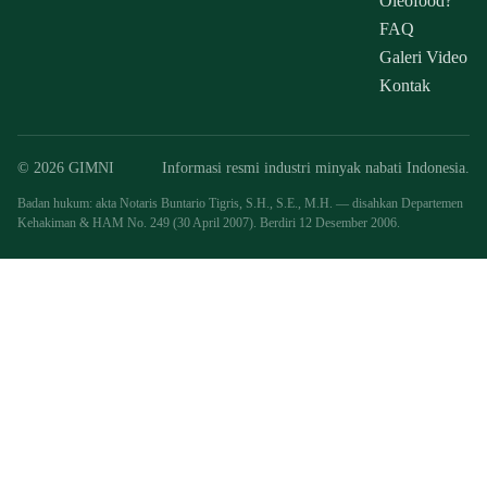
Oleofood?
FAQ
Galeri Video
Kontak
© 2026 GIMNI
Informasi resmi industri minyak nabati Indonesia.
Badan hukum: akta Notaris Buntario Tigris, S.H., S.E., M.H. — disahkan Departemen
Kehakiman & HAM No. 249 (30 April 2007). Berdiri 12 Desember 2006.