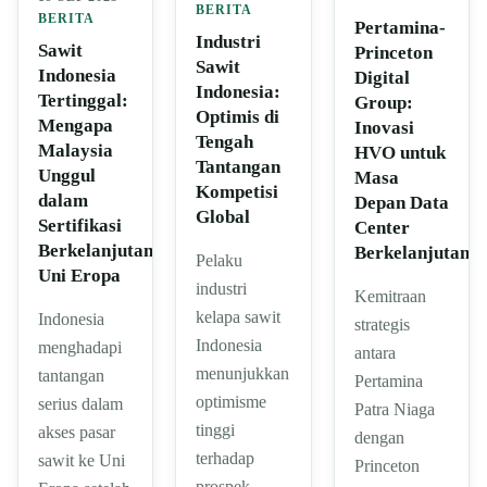
BERITA
BERITA
Pertamina-
Industri
Sawit
Princeton
Sawit
Indonesia
Digital
Indonesia:
Tertinggal:
Group:
Optimis di
Mengapa
Inovasi
Tengah
Malaysia
HVO untuk
Tantangan
Unggul
Masa
Kompetisi
dalam
Depan Data
Global
Sertifikasi
Center
Berkelanjutan
Berkelanjutan
Pelaku
Uni Eropa
industri
Kemitraan
kelapa sawit
Indonesia
strategis
Indonesia
menghadapi
antara
menunjukkan
tantangan
Pertamina
optimisme
serius dalam
Patra Niaga
tinggi
akses pasar
dengan
terhadap
sawit ke Uni
Princeton
prospek