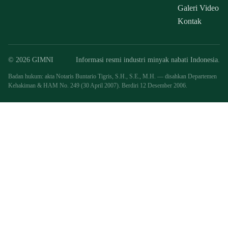
Galeri Video
Kontak
© 2026 GIMNI
Informasi resmi industri minyak nabati Indonesia.
Badan hukum: akta Notaris Buntario Tigris, S.H., S.E., M.H. — disahkan Departemen
Kehakiman & HAM No. 249 (30 April 2007). Berdiri 12 Desember 2006.