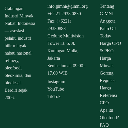
info.gimni@gimni.org
Tentang
Gabungan
+62 21 2938 0830
GIMNI
Industri Minyak
Fax: (+6221)
Anggota
Nabati Indonesia
29380883
Palm Oil
— asosiasi
Gedung Multivision
Today
pelaku industri
Tower Lt. 6, Jl.
Harga CPO
hilir minyak
Kuningan Mulia,
& PKO
nabati nasional:
Jakarta
Harga
refinery,
Senin–Jumat, 09.00–
Minyak
oleofood,
17.00 WIB
Goreng
oleokimia, dan
Regulasi
Instagram
biodiesel.
Harga
YouTube
Berdiri sejak
Referensi
TikTok
2006.
CPO
Apa itu
Oleofood?
FAQ