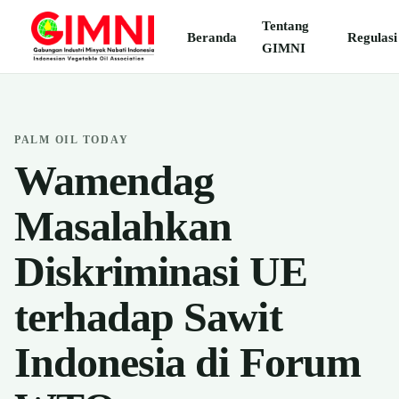
Tentang
Beranda
Regulasi
GIMNI
PALM OIL TODAY
Wamendag
Masalahkan
Diskriminasi UE
terhadap Sawit
Indonesia di Forum