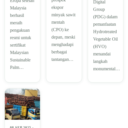
Eropa setelah
Digital
ekspor
Malaysia
Group
minyak sawit
berhasil
(PDG) dalam
mentah
meraih
pemanfaatan
(CPO) ke
pengakuan
Hydrotreated
depan, meski
resmi untuk
Vegetable Oil
menghadapi
sertifikat
(HVO)
berbagai
Malaysian
menandai
tantangan…
Sustainable
langkah
Palm…
monumental…
08 SEP 2025 ·