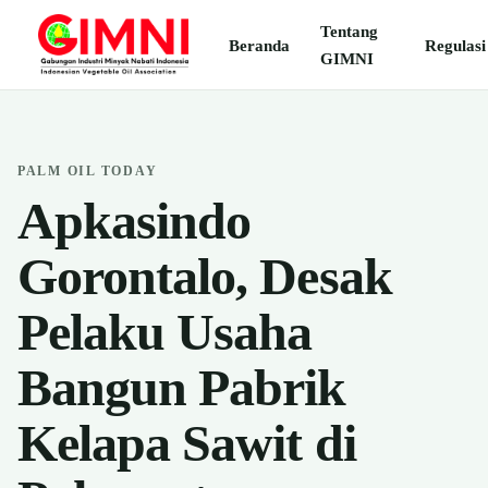
Tentang
Beranda
Regulasi
GIMNI
PALM OIL TODAY
Apkasindo
Gorontalo, Desak
Pelaku Usaha
Bangun Pabrik
Kelapa Sawit di