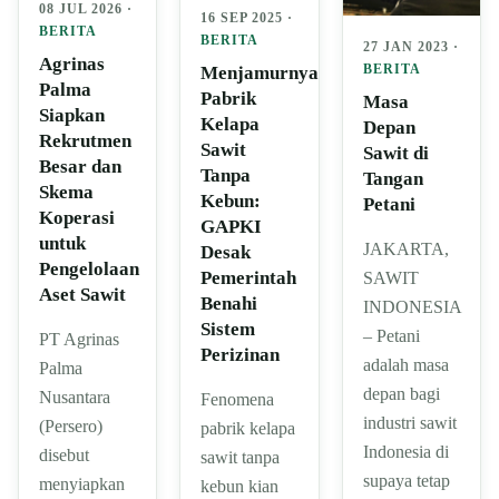
08 JUL 2026 ·
16 SEP 2025 ·
BERITA
BERITA
27 JAN 2023 ·
Agrinas
BERITA
Menjamurnya
Palma
Pabrik
Masa
Siapkan
Kelapa
Depan
Rekrutmen
Sawit
Sawit di
Besar dan
Tanpa
Tangan
Skema
Kebun:
Petani
Koperasi
GAPKI
untuk
JAKARTA,
Desak
Pengelolaan
Pemerintah
SAWIT
Aset Sawit
Benahi
INDONESIA
Sistem
– Petani
PT Agrinas
Perizinan
adalah masa
Palma
depan bagi
Nusantara
Fenomena
industri sawit
(Persero)
pabrik kelapa
Indonesia di
disebut
sawit tanpa
supaya tetap
menyiapkan
kebun kian