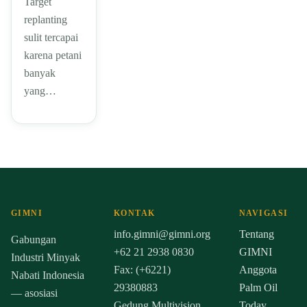
Target
replanting
sulit tercapai
karena petani
banyak
yang…
GIMNI
KONTAK
NAVIGASI
info.gimni@gimni.org
Tentang
Gabungan
+62 21 2938 0830
GIMNI
Industri Minyak
Fax: (+6221)
Anggota
Nabati Indonesia
29380883
Palm Oil
— asosiasi
Gedung Multivision
Today