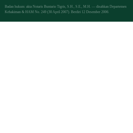
Badan hukum: akta Notaris Buntario Tigris, S.H., S.E., M.H. — disahkan Departemen
Kehakiman & HAM No. 249 (30 April 2007). Berdiri 12 Desember 2006.