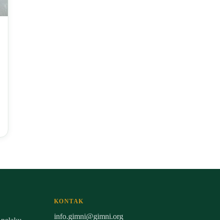
KONTAK
info.gimni@gimni.org