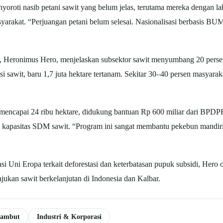
oroti nasib petani sawit yang belum jelas, terutama mereka dengan l
yarakat. “Perjuangan petani belum selesai. Nasionalisasi berbasis B
 Heronimus Hero, menjelaskan subsektor sawit menyumbang 20 persen 
esi sawit, baru 1,7 juta hektare tertanam. Sekitar 30–40 persen masya
 mencapai 24 ribu hektare, didukung bantuan Rp 600 miliar dari BPDP
 kapasitas SDM sawit. “Program ini sangat membantu pekebun mandiri,
asi Uni Eropa terkait deforestasi dan keterbatasan pupuk subsidi, Her
kan sawit berkelanjutan di Indonesia dan Kalbar.
Gambut
Industri & Korporasi