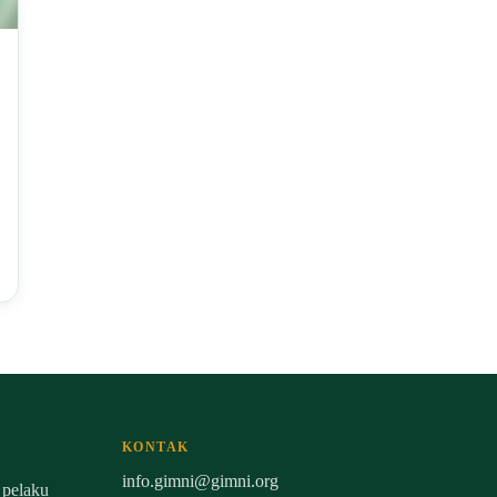
KONTAK
info.gimni@gimni.org
 pelaku