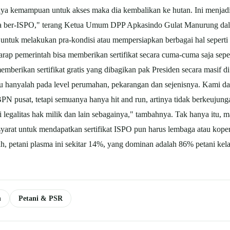
ya kemampuan untuk akses maka dia kembalikan ke hutan. Ini menjadi p
bisa ber-ISPO," terang Ketua Umum DPP Apkasindo Gulat Manurung dala
untuk melakukan pra-kondisi atau mempersiapkan berbagai hal seperti p
harap pemerintah bisa memberikan sertifikat secara cuma-cuma saja sep
memberikan sertifikat gratis yang dibagikan pak Presiden secara masif d
 itu hanyalah pada level perumahan, pekarangan dan sejenisnya. Kami
N pusat, tetapi semuanya hanya hit and run, artinya tidak berkeujunga
egalitas hak milik dan lain sebagainya," tambahnya. Tak hanya itu, m
 syarat untuk mendapatkan sertifikat ISPO pun harus lembaga atau kope
Nah, petani plasma ini sekitar 14%, yang dominan adalah 86% petani ke
n
Petani & PSR