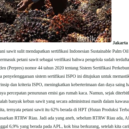
Jakarta
 sawit sulit mendapatkan sertifikasi Indonesian Sustainable Palm Oil
termasuk petani sawit sebagai verifikasi bahwa pengelola sudah terdaft
iden (Perpres) nomor 44 tahun 2020 tentang Sistem Sertifikasi Perkeb
penyelenggaraan sistem sertifikasi ISPO ini ditujukan untuk memasti
nsip dan kriteria ISPO, meningkatkan keberterimaan dan daya saing ha
aya percepatan penurunan emisi gas rumah kaca. Namun, sejak diterbitk
 ialah banyak kebun sawit yang secara administrasi masih dalam kawa
an kita, ternyata petani sawit itu 62% berada di HPT (Hutan Produksi Te
erdasarkan RTRW Riau. Jadi ada yang aneh, sebelum RTRW Riau ada, APL
nggal 6,9% yang berada pada APL, kok bisa berkurang, setelah kita cari