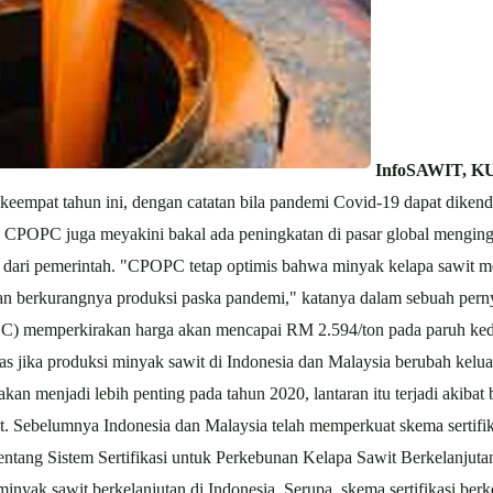
InfoSAWIT, 
 keempat tahun ini, dengan catatan bila pandemi Covid-19 dapat diken
POPC juga meyakini bakal ada peningkatan di pasar global mengingat
us dari pemerintah. "CPOPC tetap optimis bahwa minyak kelapa sawit 
 berkurangnya produksi paska pandemi," katanya dalam sebuah pernyat
 memperkirakan harga akan mencapai RM 2.594/ton pada paruh kedua
as jika produksi minyak sawit di Indonesia dan Malaysia berubah keluar
 akan menjadi lebih penting pada tahun 2020, lantaran itu terjadi akib
 Sebelumnya Indonesia dan Malaysia telah memperkuat skema sertifika
entang Sistem Sertifikasi untuk Perkebunan Kelapa Sawit Berkelanjutan
nyak sawit berkelanjutan di Indonesia. Serupa, skema sertifikasi ber