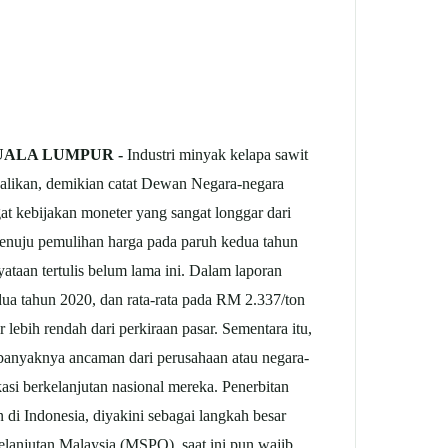
KUALA LUMPUR -
Industri minyak kelapa sawit
dalikan, demikian catat Dewan Negara-negara
 kebijakan moneter yang sangat longgar dari
menuju pemulihan harga pada paruh kedua tahun
aan tertulis belum lama ini. Dalam laporan
 tahun 2020, dan rata-rata pada RM 2.337/ton
 lebih rendah dari perkiraan pasar. Sementara itu,
at banyaknya ancaman dari perusahaan atau negara-
si berkelanjutan nasional mereka. Penerbitan
 di Indonesia, diyakini sebagai langkah besar
kelanjutan Malaysia (MSPO), saat ini pun wajib