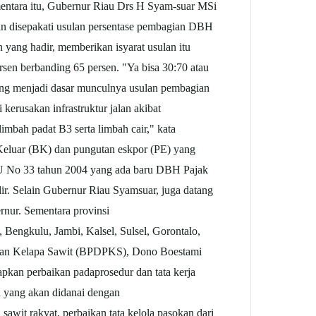
entara itu, Gubernur Riau Drs H Syam-suar MSi
dan disepakati usulan persentase pembagian DBH
yang hadir, memberikan isyarat usulan itu
rsen berbanding 65 persen. "Ya bisa 30:70 atau
ang menjadi dasar munculnya usulan pembagian
erusakan infrastruktur jalan akibat
imbah padat B3 serta limbah cair," kata
Keluar (BK) dan pungutan eskpor (PE) yang
UU No 33 tahun 2004 yang ada baru DBH Pajak
ir. Selain Gubernur Riau Syamsuar, juga datang
rnur. Sementara provinsi
 Bengkulu, Jambi, Kalsel, Sulsel, Gorontalo,
bunan Kelapa Sawit (BPDPKS), Dono Boestami
apkan perbaikan padaprosedur dan tata kerja
n yang akan didanai dengan
wit rakyat, perbaikan tata kelola pasokan dari