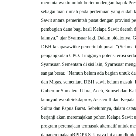
meminta waktu untuk bertemu dengan bapak Pres
sebagai tuan rumah pada pertemuan yang sudah ke
Sawit antara pemerintah pusat dengan provinsi p
pembagian dana bagi hasil Kelapa Sawit daerah da
lainnya," ujar Syamsuar lagi. Dalam pidatonya,
DBH kelapasawitke pemerintah pusat. "(Selama in
pengangkutan CPO. Tingginya potensi erosi serta 
Syamsuar. Sementara di sisi lain, Syarnsuar me
sangat besar. "Namun belum ada bagian untuk d
dan Migas, sementara DBH sawit belum masuk. Dal
Gubernur Sumatera Utara, Aceh, Sumsel dan Kalt
lainnyadiwakiliSekdaprov, Asisten II dan Kepala
Sultra dan Papua Barat. Sebelumnya, dalam cat
berjanji akan meremajakan pohon Kelapa Sawit un
program peremajaan termasuk alternatif untuk me
danaperemajaanBPDPKS. Upaya ini akan didukung d