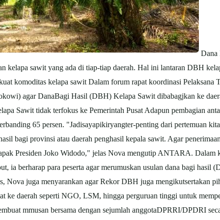
Dana B
n kelapa sawit yang ada di tiap-tiap daerah. Hal ini lantaran DBH kela
kuat komoditas kelapa sawit Dalam forum rapat koordinasi Pelaksana T
okowi) agar DanaBagi Hasil (DBH) Kelapa Sawit dibabagjkan ke daer
apa Sawit tidak terfokus ke Pemerintah Pusat Adapun pembagian antar
erbanding 65 persen. "Jadisayapikiryangter-penting dari pertemuan kit
 hasil bagi provinsi atau daerah penghasil kepala sawit. Agar penerim
 bapak Presiden Joko Widodo," jelas Nova mengutip ANTARA. Dalam ke
ebut, ia berharap para peserta agar merumuskan usulan dana bagi hasil
ius, Nova juga menyarankan agar Rekor DBH juga mengikutsertakan p
t ke daerah seperti NGO, LSM, hingga perguruan tinggi untuk memper
a membuat mmusan bersama dengan sejumlah anggotaDPRRI/DPDRI secara