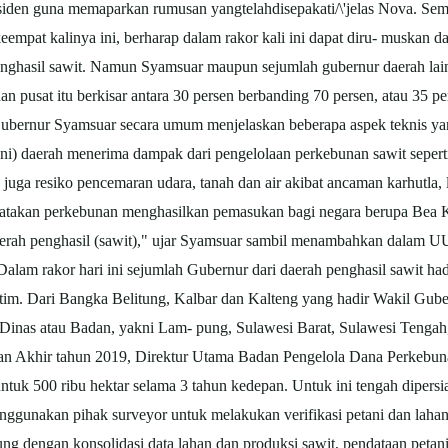
iden guna memaparkan rumusan yangtelahdisepakati/\'jelas Nova. Sem
empat kalinya ini, berharap dalam rakor kali ini dapat diru- muskan 
enghasil sawit. Namun Syamsuar maupun sejumlah gubernur daerah lain 
n pusat itu berkisar antara 30 persen berbanding 70 persen, atau 35 pe
 Gubernur Syamsuar secara umum menjelaskan beberapa aspek teknis y
i) daerah menerima dampak dari pengelolaan perkebunan sawit seperti k
juga resiko pencemaran udara, tanah dan air akibat ancaman karhutla, l
ngatakan perkebunan menghasilkan pemasukan bagi negara berupa Bea 
aerah penghasil (sawit)," ujar Syamsuar sambil menambahkan dalam 
am rakor hari ini sejumlah Gubernur dari daerah penghasil sawit had
im. Dari Bangka Belitung, Kalbar dan Kalteng yang hadir Wakil Gube
 Dinas atau Badan, yakni Lam- pung, Sulawesi Barat, Sulawesi Tengah,
atan Akhir tahun 2019, Direktur Utama Badan Pengelola Dana Perke
tuk 500 ribu hektar selama 3 tahun kedepan. Untuk ini tengah dipersi
nggunakan pihak surveyor untuk melakukan verifikasi petani dan laha
engan konsolidasi data lahan dan produksi sawit, pendataan petani sa