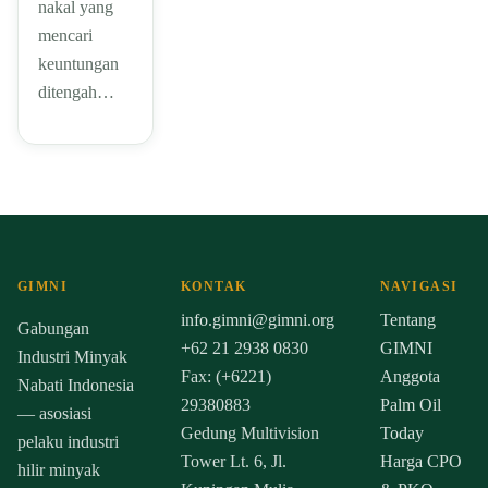
nakal yang
mencari
keuntungan
ditengah…
GIMNI
KONTAK
NAVIGASI
info.gimni@gimni.org
Tentang
Gabungan
+62 21 2938 0830
GIMNI
Industri Minyak
Fax: (+6221)
Anggota
Nabati Indonesia
29380883
Palm Oil
— asosiasi
Gedung Multivision
Today
pelaku industri
Tower Lt. 6, Jl.
Harga CPO
hilir minyak