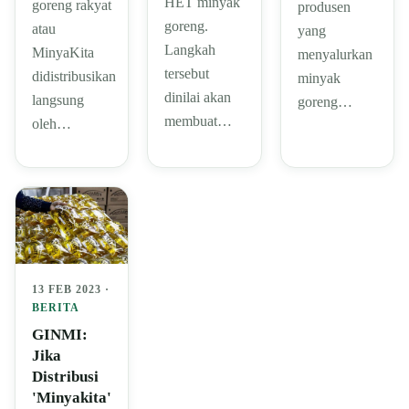
HET minyak
goreng rakyat
produsen
goreng.
atau
yang
Langkah
MinyaKita
menyalurkan
tersebut
didistribusikan
minyak
dinilai akan
langsung
goreng…
membuat…
oleh…
13 FEB 2023 ·
BERITA
GINMI:
Jika
Distribusi
'Minyakita'