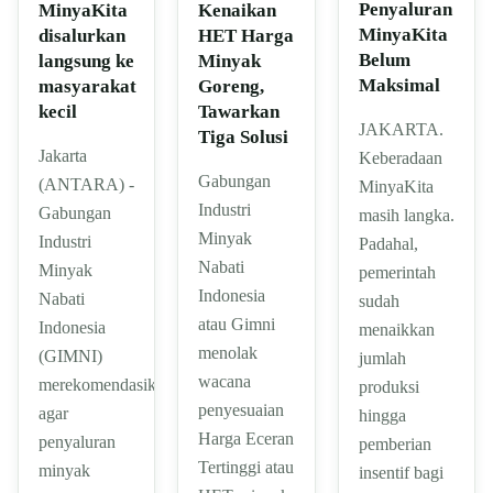
Penyaluran
MinyaKita
Kenaikan
MinyaKita
disalurkan
HET Harga
Belum
langsung ke
Minyak
Maksimal
masyarakat
Goreng,
kecil
Tawarkan
JAKARTA.
Tiga Solusi
Jakarta
Keberadaan
Gabungan
(ANTARA) -
MinyaKita
Industri
Gabungan
masih langka.
Minyak
Industri
Padahal,
Nabati
Minyak
pemerintah
Indonesia
Nabati
sudah
atau Gimni
Indonesia
menaikkan
menolak
(GIMNI)
jumlah
wacana
merekomendasikan
produksi
penyesuaian
agar
hingga
Harga Eceran
penyaluran
pemberian
Tertinggi atau
minyak
insentif bagi