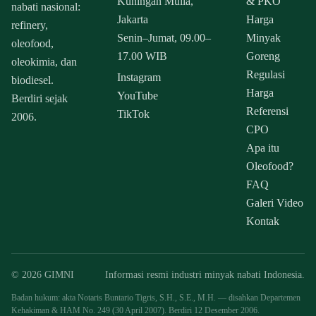
Kuningan Mulia,
& PKO
nabati nasional:
Jakarta
Harga
refinery,
Senin–Jumat, 09.00–
Minyak
oleofood,
17.00 WIB
Goreng
oleokimia, dan
Regulasi
Instagram
biodiesel.
Harga
YouTube
Berdiri sejak
Referensi
TikTok
2006.
CPO
Apa itu
Oleofood?
FAQ
Galeri Video
Kontak
© 2026 GIMNI
Informasi resmi industri minyak nabati Indonesia.
Badan hukum: akta Notaris Buntario Tigris, S.H., S.E., M.H. — disahkan Departemen
Kehakiman & HAM No. 249 (30 April 2007). Berdiri 12 Desember 2006.