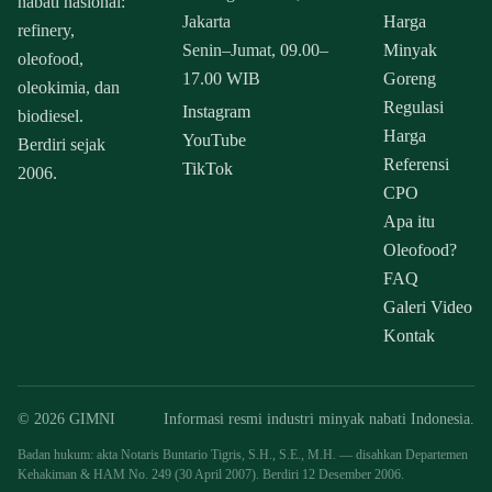
nabati nasional:
Jakarta
Harga
refinery,
Senin–Jumat, 09.00–
Minyak
oleofood,
17.00 WIB
Goreng
oleokimia, dan
Regulasi
Instagram
biodiesel.
Harga
YouTube
Berdiri sejak
Referensi
TikTok
2006.
CPO
Apa itu
Oleofood?
FAQ
Galeri Video
Kontak
© 2026 GIMNI
Informasi resmi industri minyak nabati Indonesia.
Badan hukum: akta Notaris Buntario Tigris, S.H., S.E., M.H. — disahkan Departemen
Kehakiman & HAM No. 249 (30 April 2007). Berdiri 12 Desember 2006.