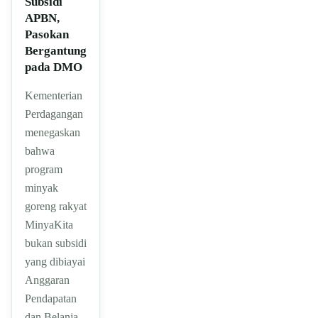
Subsidi
APBN,
Pasokan
Bergantung
pada DMO
Kementerian
Perdagangan
menegaskan
bahwa
program
minyak
goreng rakyat
MinyaKita
bukan subsidi
yang dibiayai
Anggaran
Pendapatan
dan Belanja