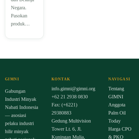
Negara.
Pasokan
produk…
GIMNI
KONTAK
NAVIGASI
info.gimni@gimni.org
Tentang
Gabungan
+62 21 2938 0830
GIMNI
Industri Minyak
Fax: (+6221)
Anggota
Nabati Indonesia
29380883
Palm Oil
— asosiasi
Gedung Multivision
Today
pelaku industri
Tower Lt. 6, Jl.
Harga CPO
hilir minyak
Kuningan Mulia,
& PKO