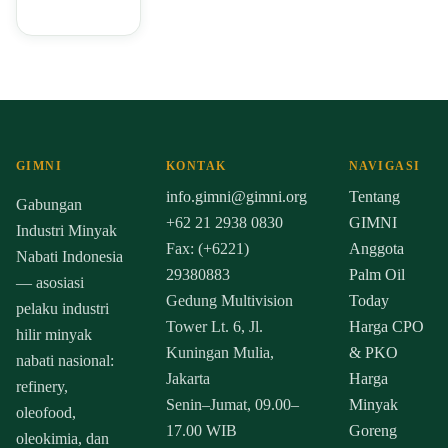
GIMNI
KONTAK
NAVIGASI
info.gimni@gimni.org
Tentang
Gabungan
+62 21 2938 0830
GIMNI
Industri Minyak
Fax: (+6221)
Anggota
Nabati Indonesia
29380883
Palm Oil
— asosiasi
Gedung Multivision
Today
pelaku industri
Tower Lt. 6, Jl.
Harga CPO
hilir minyak
Kuningan Mulia,
& PKO
nabati nasional:
Jakarta
Harga
refinery,
Senin–Jumat, 09.00–
Minyak
oleofood,
17.00 WIB
Goreng
oleokimia, dan