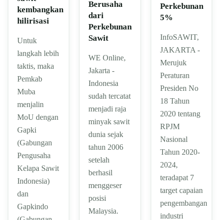
Berusaha
Perkebunan
kembangkan
dari
5%
hilirisasi
Perkebunan
InfoSAWIT,
Sawit
Untuk
JAKARTA -
langkah lebih
WE Online,
Merujuk
taktis, maka
Jakarta -
Peraturan
Pemkab
Indonesia
Presiden No
Muba
sudah tercatat
18 Tahun
menjalin
menjadi raja
2020 tentang
MoU dengan
minyak sawit
RPJM
Gapki
dunia sejak
Nasional
(Gabungan
tahun 2006
Tahun 2020-
Pengusaha
setelah
2024,
Kelapa Sawit
berhasil
teradapat 7
Indonesia)
menggeser
target capaian
dan
posisi
pengembangan
Gapkindo
Malaysia.
industri
(Gabungan