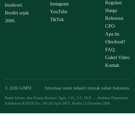
Regulasi
Instagram
biodiesel.
Harga
YouTube
Berdiri sejak
Referensi
TikTok
2006.
CPO
Apa itu
Oleofood?
FAQ
Galeri Video
Kontak
© 2026 GIMNI
Informasi resmi industri minyak nabati Indonesia.
Badan hukum: akta Notaris Buntario Tigris, S.H., S.E., M.H. — disahkan Departemen
Kehakiman & HAM No. 249 (30 April 2007). Berdiri 12 Desember 2006.