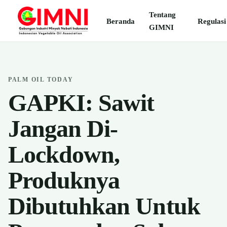
Tentang
Beranda
Regulasi
GIMNI
PALM OIL TODAY
GAPKI: Sawit
Jangan Di-
Lockdown,
Produknya
Dibutuhkan Untuk