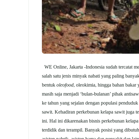
WE Online, Jakarta -
Indonesia sudah tercatat m
salah satu jenis minyak nabati yang paling bany
bentuk
oleofood
, oleokimia, hingga bahan bakar 
masih saja menjadi ‘bulan-bulanan’ pihak antisa
ke tahun yang sejalan dengan populasi pendudu
sawit. Kehadiran perkebunan kelapa sawit juga t
ini. Hal ini dikarenakan bisnis perkebunan ke
terdidik dan terampil. Banyak posisi yang dibut
asisten pabrik, asisten hama dan penyakit dan la