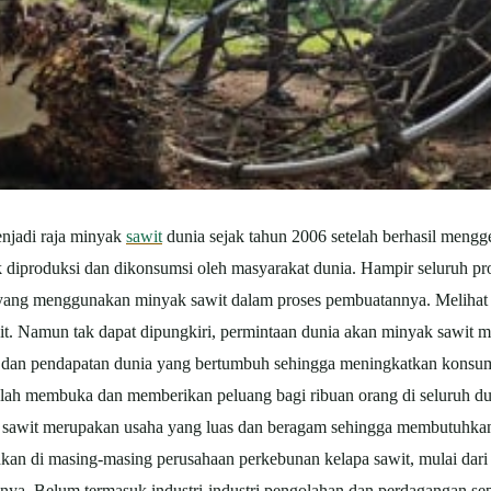
enjadi raja minyak
sawit
dunia sejak tahun 2006 setelah berhasil mengg
ak diproduksi dan dikonsumsi oleh masyarakat dunia. Hampir seluruh pr
yang menggunakan minyak sawit dalam proses pembuatannya. Melihat pot
wit. Namun tak dapat dipungkiri, permintaan dunia akan minyak sawit
k dan pendapatan dunia yang bertumbuh sehingga meningkatkan kons
elah membuka dan memberikan peluang bagi ribuan orang di seluruh dun
lapa sawit merupakan usaha yang luas dan beragam sehingga membutuh
uhkan di masing-masing perusahaan perkebunan kelapa sawit, mulai dari
innya. Belum termasuk industri-industri pengolahan dan perdagangan se