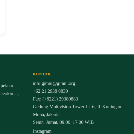
KONTAK
info.gimni@gimni.org
 pelaku
+62 21 2938 0830
 oleokimia,
Fax: (+6221) 29380883
Gedung Multivision Tower Lt. 6, Jl. Kuningan
Mulia, Jakarta
Senin–Jumat, 09.00–17.00 WIB
Instagram