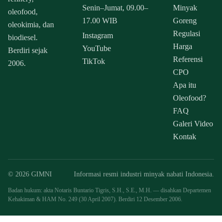
Senin–Jumat, 09.00–
Minyak
oleofood,
17.00 WIB
Goreng
oleokimia, dan
Regulasi
Instagram
biodiesel.
Harga
YouTube
Berdiri sejak
Referensi
TikTok
2006.
CPO
Apa itu
Oleofood?
FAQ
Galeri Video
Kontak
© 2026 GIMNI
Informasi resmi industri minyak nabati Indonesia.
Badan hukum: akta Notaris Buntario Tigris, S.H., S.E., M.H. — disahkan Departemen
Kehakiman & HAM No. 249 (30 April 2007). Berdiri 12 Desember 2006.