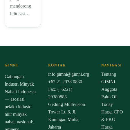
mendorong
hilirisasi…
GIMNI
KONTAK
NAVIGASI
info.gimni@gimni.org
Tentang
Gabungan
+62 21 2938 0830
GIMNI
Industri Minyak
Fax: (+6221)
Anggota
Nabati Indonesia
29380883
Palm Oil
— asosiasi
Gedung Multivision
Today
pelaku industri
Tower Lt. 6, Jl.
Harga CPO
hilir minyak
Kuningan Mulia,
& PKO
nabati nasional:
Jakarta
Harga
refinery,