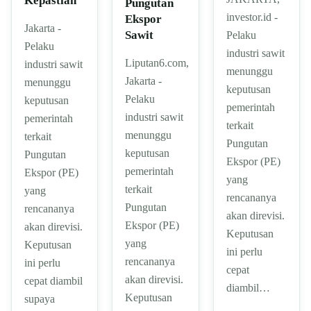
Kepastian
Pungutan
investor.id -
Ekspor
Jakarta -
Sawit
Pelaku
Pelaku
industri sawit
Liputan6.com,
industri sawit
menunggu
Jakarta -
menunggu
keputusan
Pelaku
keputusan
pemerintah
industri sawit
pemerintah
terkait
menunggu
terkait
Pungutan
keputusan
Pungutan
Ekspor (PE)
pemerintah
Ekspor (PE)
yang
terkait
yang
rencananya
Pungutan
rencananya
akan direvisi.
Ekspor (PE)
akan direvisi.
Keputusan
yang
Keputusan
ini perlu
rencananya
ini perlu
cepat
akan direvisi.
cepat diambil
diambil…
Keputusan
supaya