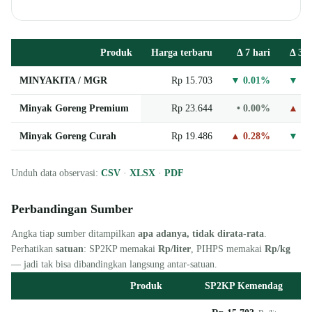
Produk
Harga terbaru
Δ 7 hari
Δ 30 
Ringkasan harga terbaru minyak goreng nasional
MINYAKITA / MGR
Rp 15.703
▼ 0.01%
▼ 0.
Minyak Goreng Premium
Rp 23.644
• 0.00%
▲ 0.
Minyak Goreng Curah
Rp 19.486
▲ 0.28%
▼ 0.
Unduh data observasi:
CSV
·
XLSX
·
PDF
Perbandingan Sumber
Angka tiap sumber ditampilkan
apa adanya, tidak dirata-rata
.
Perhatikan
satuan
: SP2KP memakai
Rp/liter
, PIHPS memakai
Rp/kg
— jadi tak bisa dibandingkan langsung antar-satuan.
Produk
SP2KP Kemendag