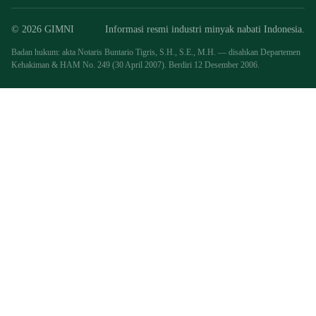
© 2026 GIMNI
Informasi resmi industri minyak nabati Indonesia.
Badan hukum: akta Notaris Buntario Tigris, S.H., S.E., M.H. — disahkan Departemen
Kehakiman & HAM No. 249 (30 April 2007). Berdiri 12 Desember 2006.