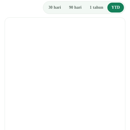
30 hari
90 hari
1 tahun
YTD