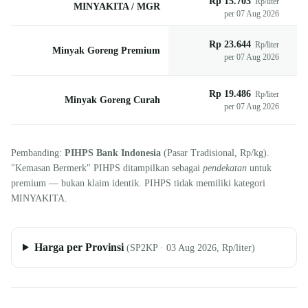
Rp 15.703
Rp/liter
MINYAKITA / MGR
per 07 Aug 2026
Rp 23.644
Rp/liter
Minyak Goreng Premium
per 07 Aug 2026
Rp 19.486
Rp/liter
Minyak Goreng Curah
per 07 Aug 2026
Pembanding:
PIHPS Bank Indonesia
(Pasar Tradisional, Rp/kg).
"Kemasan Bermerk" PIHPS ditampilkan sebagai
pendekatan
untuk
premium — bukan klaim identik. PIHPS tidak memiliki kategori
MINYAKITA.
Harga per Provinsi
(SP2KP · 03 Aug 2026, Rp/liter)