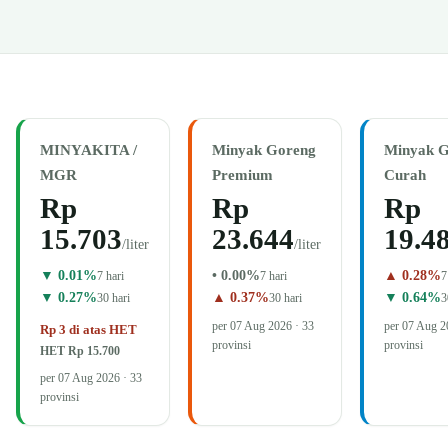
MINYAKITA /
Minyak Goreng
Minyak G
MGR
Premium
Curah
Rp
Rp
Rp
15.703
23.644
19.4
/liter
/liter
▼ 0.01%
• 0.00%
▲ 0.28%
7 hari
7 hari
7
▼ 0.27%
▲ 0.37%
▼ 0.64%
30 hari
30 hari
3
per
07 Aug 2026
· 33
per
07 Aug 2
Rp 3 di atas HET
provinsi
provinsi
HET Rp 15.700
per
07 Aug 2026
· 33
provinsi