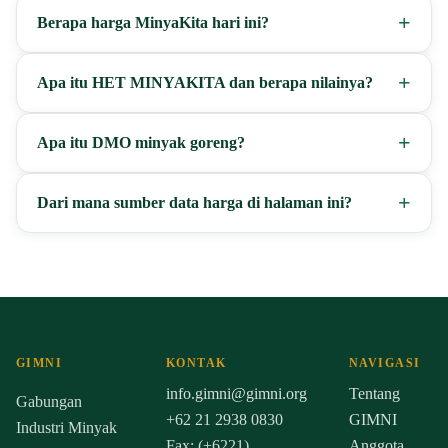
Berapa harga MinyaKita hari ini?
Apa itu HET MINYAKITA dan berapa nilainya?
Apa itu DMO minyak goreng?
Dari mana sumber data harga di halaman ini?
GIMNI
KONTAK
NAVIGASI
info.gimni@gimni.org
Tentang
Gabungan
+62 21 2938 0830
GIMNI
Industri Minyak
Fax: (+6221)
Anggota