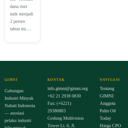
dana riset
naik menjadi
2 persen
tahun ini.…
GIMNI
KONTAK
NAVIGASI
info.gimni@gimni.org
Tentang
Gabungan
+62 21 2938 0830
GIMNI
Industri Minyak
Fax: (+6221)
Anggota
Nabati Indonesia
29380883
Palm Oil
— asosiasi
Gedung Multivision
Today
pelaku industri
Tower Lt. 6, Jl.
Harga CPO
hilir minyak