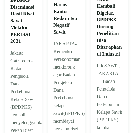
BPDPKS
Harus
Kembali
Diseminasi
Bantu
Digelar,
Hasil Riset
Redam Isu
BPDPKS
Sawit
Negatif
Dorong
Melalui
Sawit
Penelitian
PERISAI
Bisa
2021
JAKARTA-
Diterapkan
Kemenko
Jakarta,
di Industri
Perekonomian
Gatra.com -
InfoSAWIT,
mendorong
Badan
JAKARTA
agar Badan
Pengelola
— Badan
Pengelola
Dana
Pengelola
Dana
Perkebunan
Dana
Perkebunan
Kelapa Sawit
Perkebunan
kelapa
(BPDPKS)
Kelapa Sawit
sawit(BPDPKS)
kembali
(BPDPKS)
membiayai
menyelenggarakan
kembali
kegiatan riset
Pekan Riset