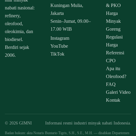
Kuningan Mulia,
& PKO
nabati nasional:
Jakarta
Harga
refinery,
Senin–Jumat, 09.00–
Minyak
oleofood,
17.00 WIB
Goreng
oleokimia, dan
Regulasi
Instagram
biodiesel.
Harga
YouTube
Berdiri sejak
Referensi
TikTok
2006.
CPO
Apa itu
Oleofood?
FAQ
Galeri Video
Kontak
© 2026 GIMNI
Informasi resmi industri minyak nabati Indonesia.
Badan hukum: akta Notaris Buntario Tigris, S.H., S.E., M.H. — disahkan Departemen