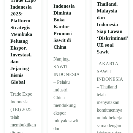
Trade Expo
Thailand,
Indonesia
Indonesia
Malaysia
Diminta
2025:
dan
Buka
Platform
Indonesia
Kantor
Strategis
Siap Lawan
Promosi
Membuka
‘Diskriminasi’
Sawit di
Peluang
UE soal
China
Ekspor,
Sawit
Investasi,
Nanjing,
dan
JAKARTA,
SAWIT
Jejaring
SAWIT
INDONESIA
Bisnis
INDONESIA
Global
– Pelaku
– Thailand
industri
Trade Expo
telah
China
Indonesia
menyatakan
mendukung
(TEI) 2025
komitmennya
ekspor
telah
untuk bekerja
minyak sawit
membuktikan
sama dengan
dari
dirinya