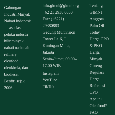
info.gimni@gimni.org
Tentang
Gabungan
+62 21 2938 0830
GIMNI
Industri Minyak
Fax: (+6221)
Anggota
Nabati Indonesia
29380883
Palm Oil
— asosiasi
Gedung Multivision
Today
pelaku industri
Tower Lt. 6, Jl.
Harga CPO
hilir minyak
Kuningan Mulia,
& PKO
nabati nasional:
Jakarta
Harga
refinery,
Senin–Jumat, 09.00–
Minyak
oleofood,
17.00 WIB
Goreng
oleokimia, dan
Regulasi
Instagram
biodiesel.
Harga
YouTube
Berdiri sejak
Referensi
TikTok
2006.
CPO
Apa itu
Oleofood?
FAQ