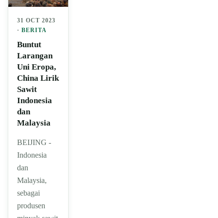
31 OCT 2023
·
BERITA
Buntut
Larangan
Uni Eropa,
China Lirik
Sawit
Indonesia
dan
Malaysia
BEIJING -
Indonesia
dan
Malaysia,
sebagai
produsen