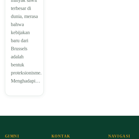
minyak sawit
terbesar di
dunia, merasa
bahwa
kebijakan
baru dari
Brussels
adalah
bentuk
proteksionisme.
Menghadapi…
GIMNI
KONTAK
NAVIGASI