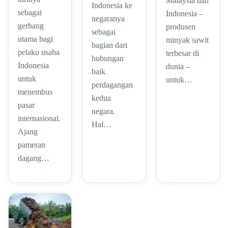
Malaysia dan
Indonesia ke
sebagai
Indonesia –
negaranya
gerbang
produsen
sebagai
utama bagi
minyak sawit
bagian dari
pelaku usaha
terbesar di
hubungan
Indonesia
dunia –
baik
untuk
untuk…
perdagangan
menembus
kedua
pasar
negara.
internasional.
Hal…
Ajang
pameran
dagang…