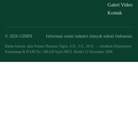
Galeri Video
Kontak
© 2026 GIMNI
Informasi resmi industri minyak nabati Indonesia.
Badan hukum: akta Notaris Buntario Tigris, S.H., S.E., M.H. — disahkan Departemen
Kehakiman & HAM No. 249 (30 April 2007). Berdiri 12 Desember 2006.