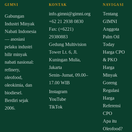
GIMNI
KONTAK
NAVIGASI
info.gimni@gimni.org
Tentang
Gabungan
+62 21 2938 0830
GIMNI
Industri Minyak
Fax: (+6221)
Anggota
Nabati Indonesia
29380883
Palm Oil
— asosiasi
Gedung Multivision
Today
pelaku industri
Tower Lt. 6, Jl.
Harga CPO
hilir minyak
Kuningan Mulia,
& PKO
nabati nasional:
Jakarta
Harga
refinery,
Senin–Jumat, 09.00–
Minyak
oleofood,
17.00 WIB
Goreng
oleokimia, dan
Regulasi
Instagram
biodiesel.
Harga
YouTube
Berdiri sejak
Referensi
TikTok
2006.
CPO
Apa itu
Oleofood?