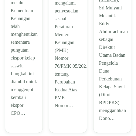
melalui
mengalami
Sri Mulyani
Kementrian
penyesuaian
Melantik
Keuangan
sesuai
Eddy
telah
Peraturan
Abdurrachman
menghentikan
Menteri
sebagai
sementara
Keuangan
Direktur
pungutan
(PMK)
Utama Badan
ekspor kelap
Nomor
Pengelola
saswit.
76/PMK.05/2021
Dana
Langkah ini
tentang
Perkebunan
diambil untuk
Perubahan
Kelapa Sawit
menggenjot
Kedua Atas
(Dirut
kembali
PMK
BPDPKS)
ekspor
Nomor…
menggantikan
CPO…
Dono…