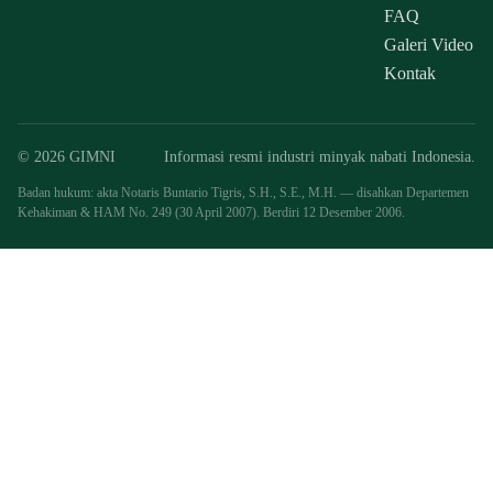
FAQ
Galeri Video
Kontak
© 2026 GIMNI
Informasi resmi industri minyak nabati Indonesia.
Badan hukum: akta Notaris Buntario Tigris, S.H., S.E., M.H. — disahkan Departemen
Kehakiman & HAM No. 249 (30 April 2007). Berdiri 12 Desember 2006.