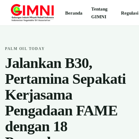
Tentang
Beranda
Regulasi
GIMNI
PALM OIL TODAY
Jalankan B30,
Pertamina Sepakati
Kerjasama
Pengadaan FAME
dengan 18