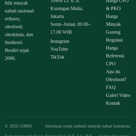
Tower Lt. 6, Jl.
Harga CPO
hilir minyak
Kuningan Mulia,
& PKO
nabati nasional:
Jakarta
Harga
refinery,
Senin–Jumat, 09.00–
Minyak
oleofood,
17.00 WIB
Goreng
oleokimia, dan
Regulasi
Instagram
biodiesel.
Harga
YouTube
Berdiri sejak
Referensi
TikTok
2006.
CPO
Apa itu
Oleofood?
FAQ
Galeri Video
Kontak
© 2026 GIMNI
Informasi resmi industri minyak nabati Indonesia.