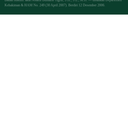
Badan hukum: akta Notaris Buntario Tigris, S.H., S.E., M.H. — disahkan Departemen
Kehakiman & HAM No. 249 (30 April 2007). Berdiri 12 Desember 2006.