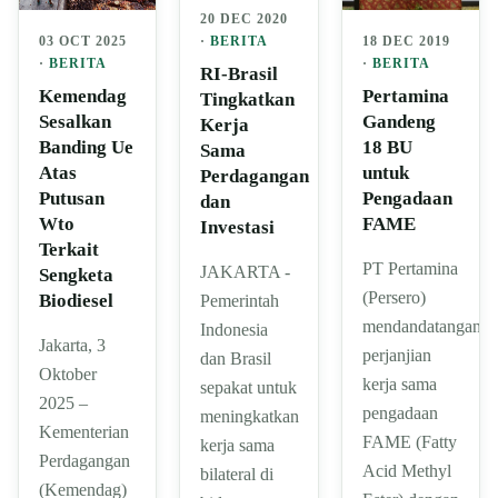
20 DEC 2020
03 OCT 2025
·
BERITA
18 DEC 2019
·
BERITA
·
BERITA
RI-Brasil
Kemendag
Pertamina
Tingkatkan
Sesalkan
Gandeng
Kerja
Banding Ue
18 BU
Sama
Atas
untuk
Perdagangan
Putusan
Pengadaan
dan
Wto
FAME
Investasi
Terkait
PT Pertamina
JAKARTA -
Sengketa
(Persero)
Biodiesel
Pemerintah
mendandatangani
Indonesia
Jakarta, 3
perjanjian
dan Brasil
Oktober
kerja sama
sepakat untuk
2025 –
pengadaan
meningkatkan
Kementerian
FAME (Fatty
kerja sama
Perdagangan
Acid Methyl
bilateral di
(Kemendag)