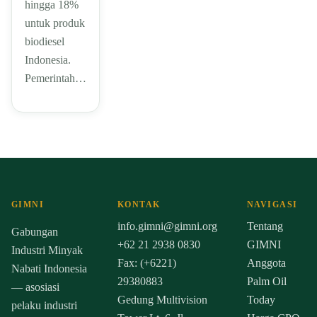
hingga 18%
untuk produk
biodiesel
Indonesia.
Pemerintah…
GIMNI
KONTAK
NAVIGASI
info.gimni@gimni.org
Tentang
Gabungan
+62 21 2938 0830
GIMNI
Industri Minyak
Fax: (+6221)
Anggota
Nabati Indonesia
29380883
Palm Oil
— asosiasi
Gedung Multivision
Today
pelaku industri