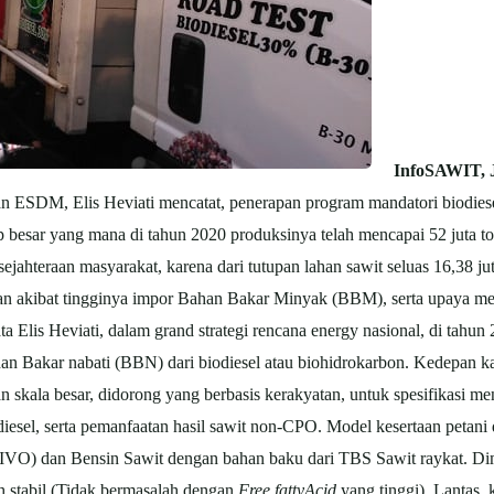
InfoSAWIT,
ESDM, Elis Heviati mencatat, penerapan program mandatori biodiesel 
besar yang mana di tahun 2020 produksinya telah mencapai 52 juta t
esejahteraan masyarakat, karena dari tutupan lahan sawit seluas 16,38 j
angan akibat tingginya impor Bahan Bakar Minyak (BBM), serta upaya
ata Elis Heviati, dalam grand strategi rencana energy nasional, di tah
Bakar nabati (BBN) dari biodiesel atau biohidrokarbon. Kedepan kata
aan skala besar, didorong yang berbasis kerakyatan, untuk spesifikas
iesel, serta pemanfaatan hasil sawit non-CPO. Model kesertaan petani
(IVO) dan Bensin Sawit dengan bahan baku dari TBS Sawit raykat. Di
h stabil (Tidak bermasalah dengan
Free
fattyAcid
yang tinggi). Lantas, 