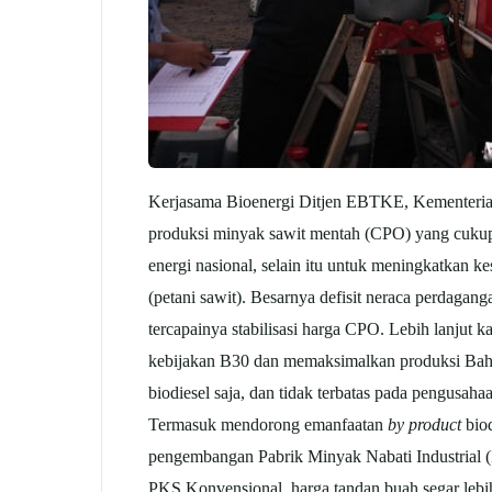
Kerjasama Bioenergi Ditjen EBTKE, Kementerian 
produksi minyak sawit mentah (CPO) yang cukup 
energi nasional, selain itu untuk meningkatkan k
(petani sawit). Besarnya defisit neraca perdag
tercapainya stabilisasi harga CPO. Lebih lanjut k
kebijakan B30 dan memaksimalkan produksi Bahan 
biodiesel saja, dan tidak terbatas pada pengusah
Termasuk mendorong emanfaatan
by product
biod
pengembangan Pabrik Minyak Nabati Industrial 
PKS Konvensional, harga tandan buah segar lebi