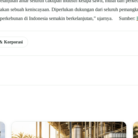
lanjutan antar seluruh cakupan industri kelapa sawit, mulai dari per
upakan sebuah keniscayaan. Diperlukan dukungan dari seluruh pemangk
 perkebunan di Indonesia semakin berkelanjutan,” ujarnya. Sumber:
 & Korporasi