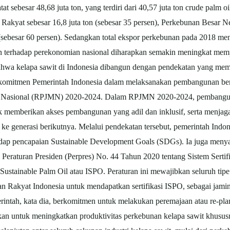
at sebesar 48,68 juta ton, yang terdiri dari 40,57 juta ton crude palm 
 Rakyat sebesar 16,8 juta ton (sebesar 35 persen), Perkebunan Besar Ne
(sebesar 60 persen). Sedangkan total ekspor perkebunan pada 2018 menc
unan terhadap perekonomian nasional diharapkan semakin meningkat m
hwa kelapa sawit di Indonesia dibangun dengan pendekatan yang mempr
 komitmen Pemerintah Indonesia dalam melaksanakan pembangunan berke
asional (RPJMN) 2020-2024. Dalam RPJMN 2020-2024, pembangunan b
k memberikan akses pembangunan yang adil dan inklusif, serta menja
si ke generasi berikutnya. Melalui pendekatan tersebut, pemerintah I
erhadap pencapaian Sustainable Development Goals (SDGs). Ia juga m
m Peraturan Presiden (Perpres) No. 44 Tahun 2020 tentang Sistem Serti
Sustainable Palm Oil atau ISPO. Peraturan ini mewajibkan seluruh tip
 Rakyat Indonesia untuk mendapatkan sertifikasi ISPO, sebagai jamin
erintah, kata dia, berkomitmen untuk melakukan peremajaan atau re-pla
jukan untuk meningkatkan produktivitas perkebunan kelapa sawit khusus