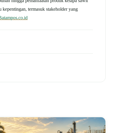
kebunan hingga pemanfaatan produk kelapa sawit
u kepentingan, termasuk stakeholder yang
Batampos.co.id