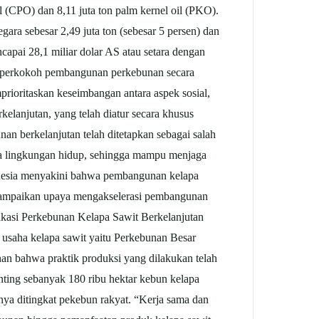
oil (CPO) dan 8,11 juta ton palm kernel oil (PKO).
gara sebesar 2,49 juta ton (sebesar 5 persen) dan
apai 28,1 miliar dolar AS atau setara dengan
emperkokoh pembangunan perkebunan secara
ioritaskan keseimbangan antara aspek sosial,
lanjutan, yang telah diatur secara khusus
erkelanjutan telah ditetapkan sebagai salah
ga lingkungan hidup, sehingga mampu menjaga
ndonesia menyakini bahwa pembangunan kelapa
enyampaikan upaya mengakselerasi pembangunan
fikasi Perkebunan Kelapa Sawit Berkelanjutan
e usaha kelapa sawit yaitu Perkebunan Besar
an bahwa praktik produksi yang dilakukan telah
nting sebanyak 180 ribu hektar kebun kelapa
nya ditingkat pekebun rakyat. “Kerja sama dan