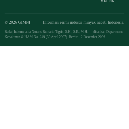
Kontak
© 2026 GIMNI
Informasi resmi industri minyak nabati Indonesia.
Badan hukum: akta Notaris Buntario Tigris, S.H., S.E., M.H. — disahkan Departemen
Kehakiman & HAM No. 249 (30 April 2007). Berdiri 12 Desember 2006.