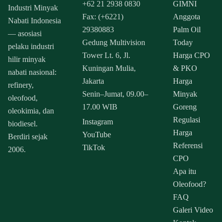
+62 21 2938 0830
GIMNI
Industri Minyak
Fax: (+6221)
Anggota
Nabati Indonesia
29380883
Palm Oil
— asosiasi
Gedung Multivision
Today
pelaku industri
Tower Lt. 6, Jl.
Harga CPO
hilir minyak
Kuningan Mulia,
& PKO
nabati nasional:
Jakarta
Harga
refinery,
Senin–Jumat, 09.00–
Minyak
oleofood,
17.00 WIB
Goreng
oleokimia, dan
Regulasi
Instagram
biodiesel.
Harga
YouTube
Berdiri sejak
Referensi
TikTok
2006.
CPO
Apa itu
Oleofood?
FAQ
Galeri Video