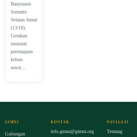
Banyuasin
Sumatra
Selatan Jumat
(13/10).
Gerakan
nasional
peremajaan
kebun
sawit…
GIMNI
KONTAK
NAVIGASI
info.gimni@gimni.org
Tentang
Gabungan