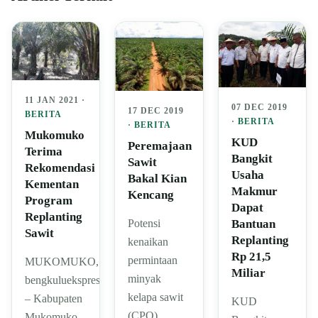
11 JAN 2021 ·
07 DEC 2019
17 DEC 2019
BERITA
·
BERITA
·
BERITA
Mukomuko
KUD
Peremajaan
Terima
Bangkit
Sawit
Rekomendasi
Usaha
Bakal Kian
Kementan
Makmur
Kencang
Program
Dapat
Replanting
Bantuan
Potensi
Sawit
Replanting
kenaikan
Rp 21,5
permintaan
MUKOMUKO,
Miliar
minyak
bengkuluekspress.com
kelapa sawit
– Kabupaten
KUD
(CPO)
Mukomuko