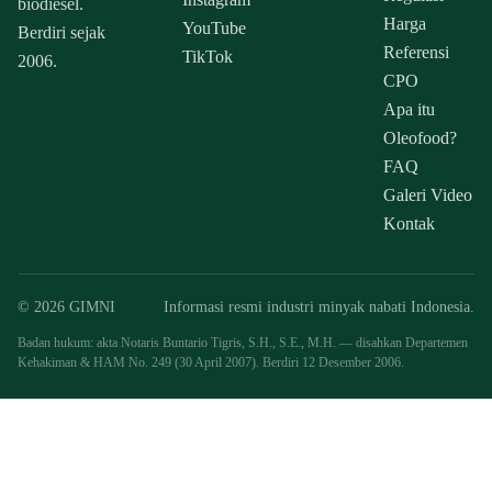
biodiesel.
Harga
YouTube
Berdiri sejak
Referensi
TikTok
2006.
CPO
Apa itu
Oleofood?
FAQ
Galeri Video
Kontak
© 2026 GIMNI
Informasi resmi industri minyak nabati Indonesia.
Badan hukum: akta Notaris Buntario Tigris, S.H., S.E., M.H. — disahkan Departemen
Kehakiman & HAM No. 249 (30 April 2007). Berdiri 12 Desember 2006.