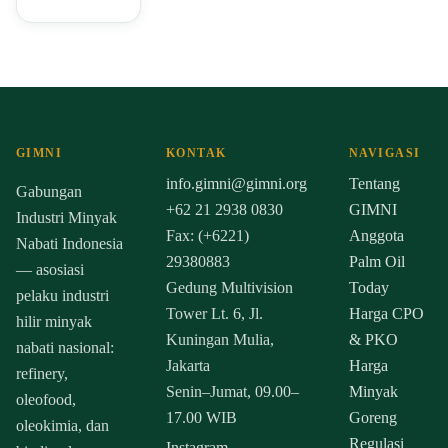
GIMNI
KONTAK
NAVIGASI
info.gimni@gimni.org
Tentang
Gabungan
+62 21 2938 0830
GIMNI
Industri Minyak
Fax: (+6221)
Anggota
Nabati Indonesia
29380883
Palm Oil
— asosiasi
Gedung Multivision
Today
pelaku industri
Tower Lt. 6, Jl.
Harga CPO
hilir minyak
Kuningan Mulia,
& PKO
nabati nasional:
Jakarta
Harga
refinery,
Senin–Jumat, 09.00–
Minyak
oleofood,
17.00 WIB
Goreng
oleokimia, dan
Regulasi
Instagram