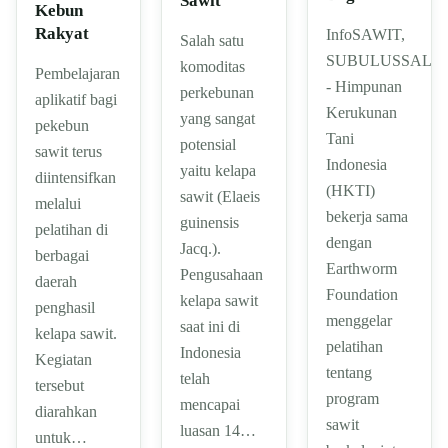
Sawit
Kebun
Rakyat
InfoSAWIT,
Salah satu
SUBULUSSALA
komoditas
Pembelajaran
- Himpunan
perkebunan
aplikatif bagi
Kerukunan
yang sangat
pekebun
Tani
potensial
sawit terus
Indonesia
yaitu kelapa
diintensifkan
(HKTI)
sawit (Elaeis
melalui
bekerja sama
guinensis
pelatihan di
dengan
Jacq.).
berbagai
Earthworm
Pengusahaan
daerah
Foundation
kelapa sawit
penghasil
menggelar
saat ini di
kelapa sawit.
pelatihan
Indonesia
Kegiatan
tentang
telah
tersebut
program
mencapai
diarahkan
sawit
luasan 14…
untuk…