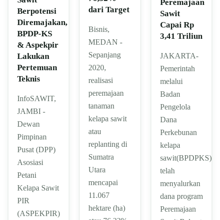
Peremajaan
dari Target
Berpotensi
Sawit
Diremajakan,
Capai Rp
Bisnis,
BPDP-KS
3,41 Triliun
MEDAN -
& Aspekpir
Sepanjang
JAKARTA-
Lakukan
Pertemuan
2020,
Pemerintah
Teknis
realisasi
melalui
peremajaan
Badan
InfoSAWIT,
tanaman
Pengelola
JAMBI -
kelapa sawit
Dana
Dewan
atau
Perkebunan
Pimpinan
replanting di
kelapa
Pusat (DPP)
Sumatra
sawit(BPDPKS)
Asosiasi
Utara
telah
Petani
mencapai
menyalurkan
Kelapa Sawit
11.067
dana program
PIR
hektare (ha)
Peremajaan
(ASPEKPIR)