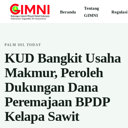
Tentang
Beranda
Regulasi
GIMNI
PALM OIL TODAY
KUD Bangkit Usaha
Makmur, Peroleh
Dukungan Dana
Peremajaan BPDP
Kelapa Sawit