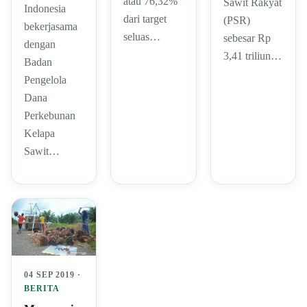
atau 76,32%
Sawit Rakyat
Indonesia
dari target
(PSR)
bekerjasama
seluas…
sebesar Rp
dengan
3,41 triliun…
Badan
Pengelola
Dana
Perkebunan
Kelapa
Sawit…
04 SEP 2019 ·
BERITA