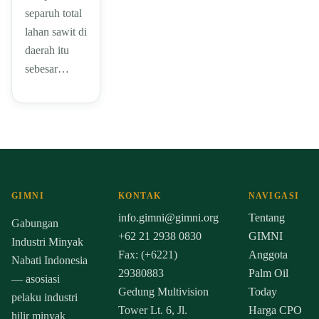
separuh total
lahan sawit di
daerah itu
sebesar…
GIMNI
KONTAK
NAVIGASI
info.gimni@gimni.org
Tentang
Gabungan
+62 21 2938 0830
GIMNI
Industri Minyak
Fax: (+6221)
Anggota
Nabati Indonesia
29380883
Palm Oil
— asosiasi
Gedung Multivision
Today
pelaku industri
Tower Lt. 6, Jl.
Harga CPO
hilir minyak