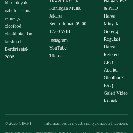
Tower Lt. 6, Jl.
Harga CPO
hilir minyak
Kuningan Mulia,
& PKO
nabati nasional:
Jakarta
Harga
refinery,
Senin–Jumat, 09.00–
Minyak
oleofood,
17.00 WIB
Goreng
oleokimia, dan
Regulasi
Instagram
biodiesel.
Harga
YouTube
Berdiri sejak
Referensi
TikTok
2006.
CPO
Apa itu
Oleofood?
FAQ
Galeri Video
Kontak
© 2026 GIMNI
Informasi resmi industri minyak nabati Indonesia.
Badan hukum: akta Notaris Buntario Tigris, S.H., S.E., M.H. — disahkan Departemen