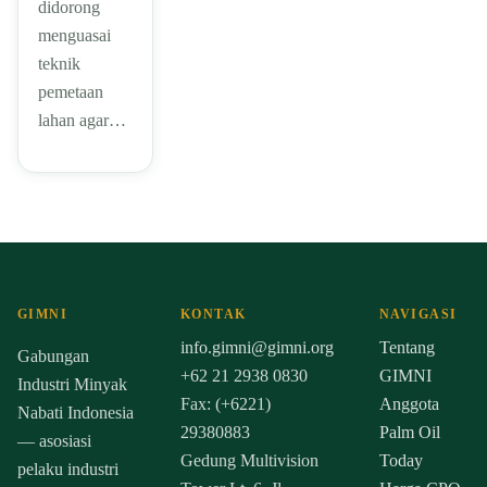
didorong
menguasai
teknik
pemetaan
lahan agar…
GIMNI
KONTAK
NAVIGASI
info.gimni@gimni.org
Tentang
Gabungan
+62 21 2938 0830
GIMNI
Industri Minyak
Fax: (+6221)
Anggota
Nabati Indonesia
29380883
Palm Oil
— asosiasi
Gedung Multivision
Today
pelaku industri