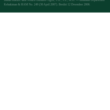
Kehakiman & HAM No. 249 (30 April 2007). Berdiri 12 Desember 2006.