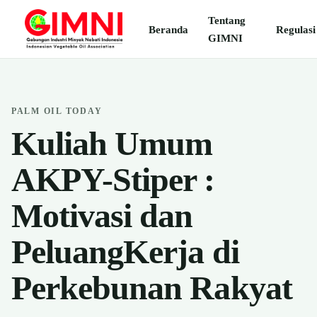
Tentang
Beranda
Regulasi
GIMNI
PALM OIL TODAY
Kuliah Umum
AKPY-Stiper :
Motivasi dan
PeluangKerja di
Perkebunan Rakyat