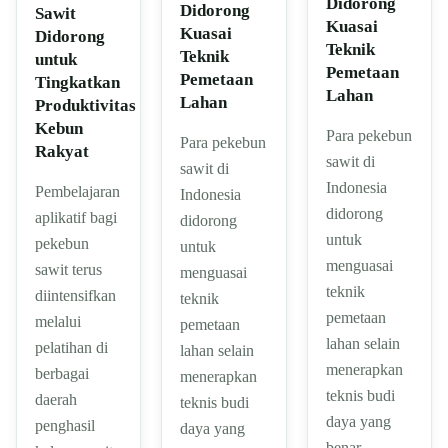
Didorong
Didorong
Sawit
Kuasai
Kuasai
Didorong
Teknik
Teknik
untuk
Pemetaan
Pemetaan
Tingkatkan
Lahan
Lahan
Produktivitas
Kebun
Para pekebun
Para pekebun
Rakyat
sawit di
sawit di
Indonesia
Pembelajaran
Indonesia
didorong
aplikatif bagi
didorong
untuk
pekebun
untuk
menguasai
sawit terus
menguasai
teknik
diintensifkan
teknik
pemetaan
melalui
pemetaan
lahan selain
pelatihan di
lahan selain
menerapkan
berbagai
menerapkan
teknis budi
daerah
teknis budi
daya yang
penghasil
daya yang
benar.