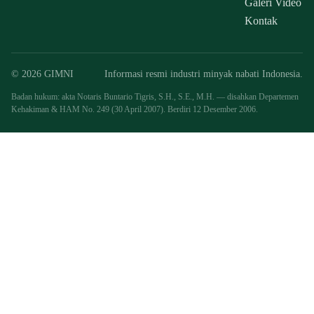
Galeri Video
Kontak
© 2026 GIMNI
Informasi resmi industri minyak nabati Indonesia.
Badan hukum: akta Notaris Buntario Tigris, S.H., S.E., M.H. — disahkan Departemen
Kehakiman & HAM No. 249 (30 April 2007). Berdiri 12 Desember 2006.