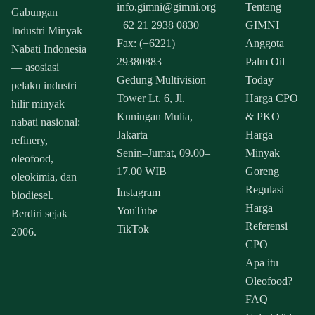
info.gimni@gimni.org
Tentang
Gabungan
+62 21 2938 0830
GIMNI
Industri Minyak
Fax: (+6221)
Anggota
Nabati Indonesia
29380883
Palm Oil
— asosiasi
Gedung Multivision
Today
pelaku industri
Tower Lt. 6, Jl.
Harga CPO
hilir minyak
Kuningan Mulia,
& PKO
nabati nasional:
Jakarta
Harga
refinery,
Senin–Jumat, 09.00–
Minyak
oleofood,
17.00 WIB
Goreng
oleokimia, dan
Regulasi
Instagram
biodiesel.
Harga
YouTube
Berdiri sejak
Referensi
TikTok
2006.
CPO
Apa itu
Oleofood?
FAQ