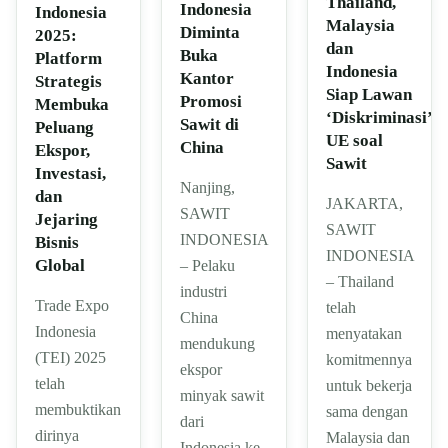
Thailand,
Indonesia
Indonesia
Malaysia
Diminta
2025:
dan
Buka
Platform
Indonesia
Kantor
Strategis
Siap Lawan
Promosi
Membuka
‘Diskriminasi’
Sawit di
Peluang
UE soal
China
Ekspor,
Sawit
Investasi,
Nanjing,
dan
JAKARTA,
SAWIT
Jejaring
SAWIT
INDONESIA
Bisnis
INDONESIA
Global
– Pelaku
– Thailand
industri
Trade Expo
telah
China
Indonesia
menyatakan
mendukung
(TEI) 2025
komitmennya
ekspor
telah
untuk bekerja
minyak sawit
membuktikan
sama dengan
dari
dirinya
Malaysia dan
Indonesia ke