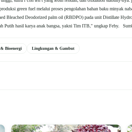
tinggi, sulfu r con ten t yang lebih rendah, dan oxidation stability-nya.
produksi green fuel melalui proses pengolahan bahan baku minyak nab
fined Bleached Deodorized
palm oil
(RBDPO) pada unit Distillate Hydro
ah Putih hasil karya anak bangsa, yakni Tim ITB," ungkap Feby. Sum
 & Bioenergi
Lingkungan & Gambut