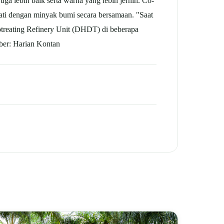
 juga lebih baik serta warna yang lebih jernih. Co-
ati dengan minyak bumi secara bersamaan. "Saat
treating Refinery Unit (DHDT) di beberapa
ber: Harian Kontan