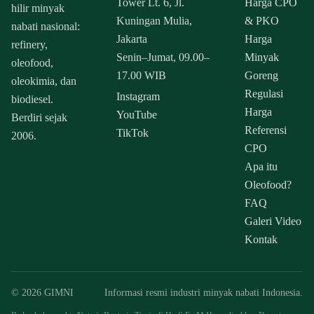
Tower Lt. 6, Jl.
Harga CPO
hilir minyak
Kuningan Mulia,
& PKO
nabati nasional:
Jakarta
Harga
refinery,
Senin–Jumat, 09.00–
Minyak
oleofood,
17.00 WIB
Goreng
oleokimia, dan
Regulasi
Instagram
biodiesel.
Harga
YouTube
Berdiri sejak
Referensi
TikTok
2006.
CPO
Apa itu
Oleofood?
FAQ
Galeri Video
Kontak
© 2026 GIMNI
Informasi resmi industri minyak nabati Indonesia.