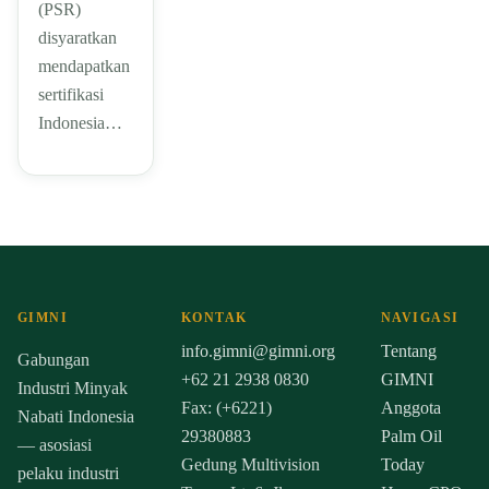
(PSR)
disyaratkan
mendapatkan
sertifikasi
Indonesia…
GIMNI
KONTAK
NAVIGASI
info.gimni@gimni.org
Tentang
Gabungan
+62 21 2938 0830
GIMNI
Industri Minyak
Fax: (+6221)
Anggota
Nabati Indonesia
29380883
Palm Oil
— asosiasi
Gedung Multivision
Today
pelaku industri