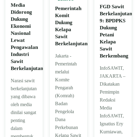
Media
FGD Sawit
Pemerintah
Didorong
Berkelanjutan
Komit
Dukung
9: BPDPKS
Dukung
Ekonomi
Dukung
Kelapa
Nasional
Petani
Sawit
Lewat
Kelapa
Berkelanjutan
Pengawalan
Sawit
Industri
Berkembang
Jakarta -
Sawit
Pemerintah
InfoSAWIT,
Berkelanjutan
melalui
JAKARTA –
Komite
Narasi sawit
Dikatakan
Pengarah
berkelanjutan
Pemimpin
(Komrah)
yang dibawa
Redaksi
Badan
oleh media
Media
Pengelola
dinilai sangat
InfoSAWIT,
Dana
penting
Ignatius Ery
Perkebunan
dalam
Kurniawan,
Kelapa Sawit
membentuk