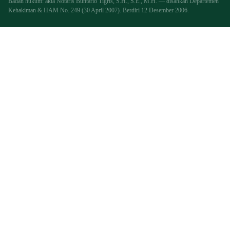
Badan hukum: akta Notaris Buntario Tigris, S.H., S.E., M.H. — disahkan Departemen
Kehakiman & HAM No. 249 (30 April 2007). Berdiri 12 Desember 2006.